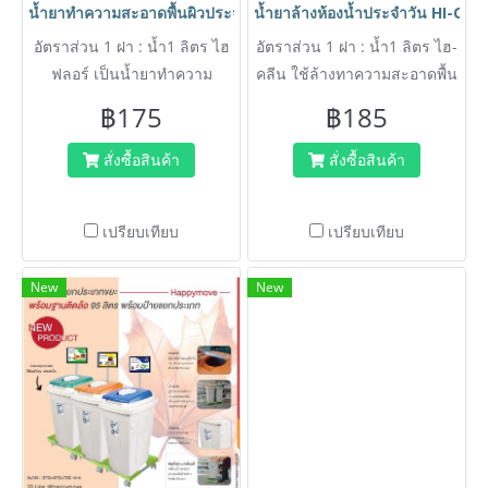
น้ำยาทำความสะอาดพื้นผิวประจำวัน HI-Floor ไฮ ฟลอร์ ขนาด 3.8 ลิตร เ
น้ำยาล้างห้องน้ำประจำวัน HI-CLEAN
อัตราส่วน 1 ฝา : น้ำ1 ลิตร ไฮ
อัตราส่วน 1 ฝา : น้ำ1 ลิตร ไฮ-
ฟลอร์ เป็นน้ำยาทำความ
คลีน ใช้ล้างทาความสะอาดพื้น
สะอาดพื้นผิวทั่วไป เช่น พื้นไม้
ผนังห้องน้า และเครื่องสุขภัณฑ์
฿175
฿185
ปาร์เก้ กระเบื้องโมเสท
ประจาวัน สูตรอ่อนโยน กลิ่น
กระเบื้องยาง หินอ่อน หินขัด ให้
หอมสดชื่น ใช้ได้กับทุกพื้นผิว
สั่งซื้อสินค้า
สั่งซื้อสินค้า
กลิ่นหอมสะอาด ช่วยให้พื้น
สะอาดไม่เหนียว
เปรียบเทียบ
เปรียบเทียบ
New
New