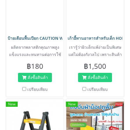
ป้ายเตือนพื้นเปียก CAUTION WET FLOOR ตรา HORECAT 56022
เก้าอี้ทานอาหารสำหรับเด็ก HORE
ผลิตจากพลาสติกคุณภาพสูง
เรารู้ว่าผิวเด็กแพ้ง่ายเป็นพิเศษ
แข็งแรงและทนทานต่อการใช้
แต่ไม่ต้องกังวลไป เพราะสินค้า
งาน
ผ่านการทดสอบแล้วว่าปลอด
฿180
฿1,500
จากสารต่าง ๆ ที่อาจเป็น
อันตรายต่อผิวหนังและสุขภาพ
สั่งซื้อสินค้า
สั่งซื้อสินค้า
ของเจ้าตัวน้อย
เปรียบเทียบ
เปรียบเทียบ
New
New