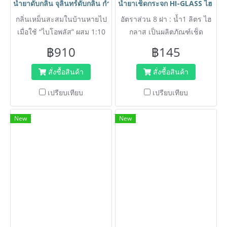
น้ำยาดับกลิ่น จุลินทร์ดับกลิ่น กำจัดไขมันท่อละบายน้ำ BIO PLUS ขนา
น้ำยาเช็ดกระจก HI-GLASS ไฮ ก
กลิ่นเหม็นสะสมในบ้านหายไป
อัตราส่วน 8 ฝา : น้ำ1 ลิตร ไฮ
เมื่อใช้ “ไบโอพลัส” ผสม 1:10
กลาส เป็นผลิตภัณฑ์เช็ด
ฉีดราดให้ทั่วบริเวณ
ทำความสะอาด ขจัดคราบ
฿910
฿145
สกปรก คราบไขมันบนกระจก
หรือพื้นผิวอื่นๆ เช่น ฟอร์ไมก้า
สั่งซื้อสินค้า
สั่งซื้อสินค้า
โครเมี่ยม
เปรียบเทียบ
เปรียบเทียบ
New
New