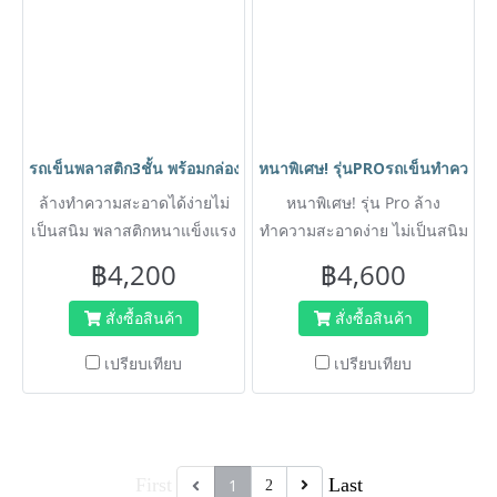
รถเข็นพลาสติก3ชั้น พร้อมกล่องใส่ช้อน-ส้อม,รถเข็นเก็บจานร้านอ
หนาพิเศษ! รุ่นPROรถเข็นทำความสะอ
ล้างทำความสะอาดได้ง่ายไม่
หนาพิเศษ! รุ่น Pro ล้าง
เป็นสนิม พลาสติกหนาแข็งแรง
ทำความสะอาดง่าย ไม่เป็นสนิม
ไม่แอ่น เมื่อรับน้ำหนัก
เหมาะสำหรับแม่บ้านที่ขนอุปก
฿4,200
฿4,600
รณ์เยอะๆและหนัก ช่วยให้
เบาแรงได้
สั่งซื้อสินค้า
สั่งซื้อสินค้า
เปรียบเทียบ
เปรียบเทียบ
First
Last
1
2