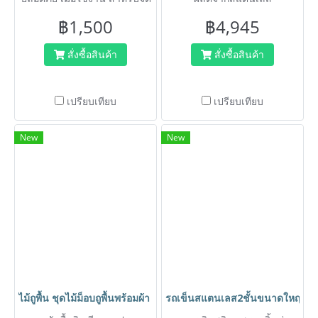
เก็บของที่สูงหรือขึ้นเปลี่ยน
฿1,500
฿4,945
หลอดไฟได้
สั่งซื้อสินค้า
สั่งซื้อสินค้า
เปรียบเทียบ
เปรียบเทียบ
New
New
ไม้ถูพื้น ชุดไม้ม็อบถูพื้นพร้อมผ้า ด้ามจับอลูมิเนียมยาวไม่เมื่อย ไม่เป
รถเข็นสแตนเลส2ชั้นขนาดใหญ่ 85