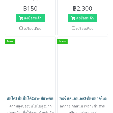
น้ำหนักเบา ไม่เป็นสนิม ใช้ต่อ
สะอาดง่ายขึ้น แข็งแรง ทนทาน
฿150
฿2,300
กับที่กรีดกระจกพลาสติก/สเต
พร้อมคันบีบใช้งานสะดวก
นเลส /ผ้าขนแกะ ทำความ
เหมาะสำหรับโรงแรม ห้าง และ
สั่งซื้อสินค้า
สั่งซื้อสินค้า
สะอาดที่สูงง่าย.
ออฟฟิศ
เปรียบเทียบ
เปรียบเทียบ
New
New
บันได3ขั้นขึ้นได้2ทาง มียางกันลื่น ปลอดภัย พับเก็บได้ สำหรับแม่
รถเข็นสแตนเลส3ชั้นขนาดใหญ่ 
ความสูงของบันไดไม่สูงมาก
ลดการเกิดสนิม เพราะชิ้นส่วน
ปลอดภัย เมื่อใช้งาน สำหรับจัด
ผลิตจากสแตนเลส