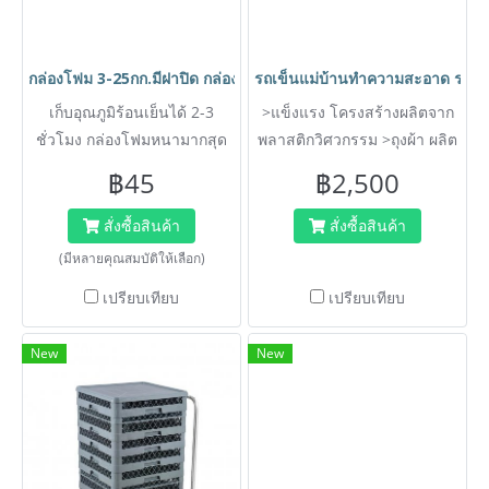
กล่องโฟม 3-25กก.มีฝาปิด กล่องเก็บอาหาร ลังโฟม กล่องเก็บความเย็น 
รถเข็นแม่บ้านทำความสะอาด รถเข
เก็บอุณภูมิร้อนเย็นได้ 2-3
>แข็งแรง โครงสร้างผลิตจาก
ชั่วโมง กล่องโฟมหนามากสุด
พลาสติกวิศวกรรม >ถุงผ้า ผลิต
30มม.
จาก PVC ล้างทำความสะอาด
฿45
฿2,500
ง่าย
สั่งซื้อสินค้า
สั่งซื้อสินค้า
(มีหลายคุณสมบัติให้เลือก)
เปรียบเทียบ
เปรียบเทียบ
New
New