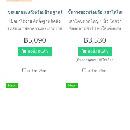
ชุดแยกขยะ3ถังพร้อมป้าย ฐานติดล้อเคลื่อนย้ายได้ง่าย ถังขยะ ฐาน
ชั้นวางของพร้อมล้อ (เสาโตใหญ่1นิ
เปิดฝาได้ง่าย ติดตั้งฐานติดล้อ
เสาโตขนาดใหญ่ 1 นิ้ว โตกว่า
เคลื่อนย้ายทำความสะเอาดง่าย
ท้องตลาดทั่วไป ทำให้แข็งแรง
ถังจุ 95 ลิตร ขนาด
มากกว่า ชั้นวางสินค้า สามารถ
฿5,090
฿3,530
ก505xย420xส760 mm.
ถอดออกและประกอบได้โดยไม่
ต้องใช้เครื่องมือ สำหรับใช้ใน
สั่งซื้อสินค้า
สั่งซื้อสินค้า
บ้าน ,ขายสินค้า,ธุรกิจ,คลัง
(มีหลายคุณสมบัติให้เลือก)
สินค้า
เปรียบเทียบ
เปรียบเทียบ
New
New