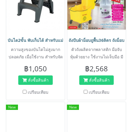
บันได2ขั้น พับเก็บได้ สำหรับแม่บ้านทำความสะอาด HORECAT 5606
ถังบีบผ้าม็อบถูพื้น36ลิตร ถังม็อบ
ความสูงของบันไดไม่สูงมาก
ตัวถังผลิตจากพลาสติก มือจับ
ปลอดภัย เมื่อใช้งาน สำหรับจัด
หุ้มด้วยยาง ใช้งานไม่เจ็บมือ มี
เก็บของที่สูงหรือขึ้นเปลี่ยน
คันโยกบีบผ้าม็อปให้แห้ง ไม่ต้อง
฿1,050
฿2,568
หลอดไฟได้
ใช้มือบีบ
สั่งซื้อสินค้า
สั่งซื้อสินค้า
เปรียบเทียบ
เปรียบเทียบ
New
New