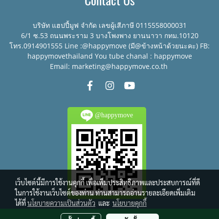
Contact Us
บริษัท แฮปปี้มูฟ จำกัด เลขผู้เสีภาษี 0115558000031
6/1 ซ.53 ถนนพระราม 3 บางโพงพาง ยานนาวา กทม.10120
โทร.0914901555 Line :@happymove (มี@ข้างหน้าด้วยนะคะ) FB:
happymovethailand You tube chanal : happymove
Email: marketing@happymove.co.th
@happymove
เว็บไซต์นี้มีการใช้งานคุกกี้ เพื่อเพิ่มประสิทธิภาพและประสบการณ์ที่ดี
ในการใช้งานเว็บไซต์ของท่าน ท่านสามารถอ่านรายละเอียดเพิ่มเติม
ได้ที่
นโยบายความเป็นส่วนตัว
และ
นโยบายคุกกี้
© Copyright 2016 All right reserved.