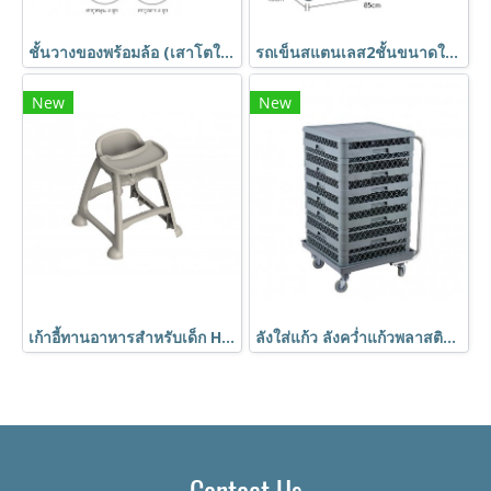
ชั้นวางของพร้อมล้อ (เสาโตใหญ่1นิ้ว) ชั้นอเนกประสงค์ชุบโครเมี่ยม ชั้นวาง4ชั้น ถอดประกอบได้ Shelf ตรา Happy Move
รถเข็นสแตนเลส2ชั้นขนาดใหญ่ 850x450x900 มม.มีที่กั้นกันของหล่น BX-M145M HORECAT
New
New
เก้าอี้ทานอาหารสำหรับเด็ก HORECAT 56053
ลังใส่แก้ว ลังคว่ำแก้วพลาสติก 36 ช่อง พร้อมรถเข็นใส่ลังคว่ำแก้ว เข้าเครื่องล้างแก้วได้ HORECAT