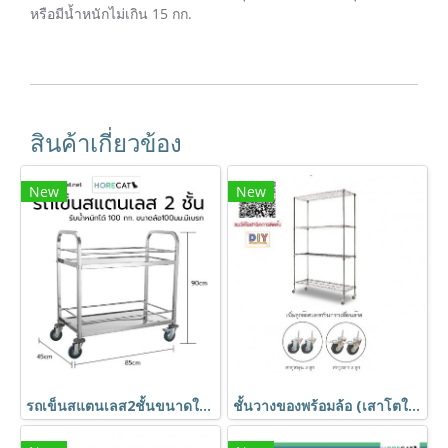
หรือมีน้ำหนักไม่เกิน 15 กก.
สินค้าเกี่ยวข้อง
New
New
รถเข็นสแตนเลส2ชั้นขนาดใหญ่ 850x450x900 มม.มีที่กั้นกันของหล่น BX-M145M HORECAT
ชั้นวางของพร้อมล้อ (เสาโตใหญ่1นิ้ว) ชั้นอเนกประสงค์ชุบโครเมี่ยม ชั้นวาง4ชั้น ถอดประกอบได้ Shelf ตรา Happy Move