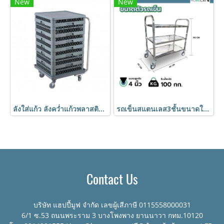
New
New
ลังใส่แก้ว ลังคว่ำแก้วพลาสติก 36 ช่อง พร้อมรถเข็นใส่ลังคว่ำแก้ว เข้าเครื่องล้างแก้วได้ HORECAT
รถเข็นสแตนเลส3ชั้นขนาดใหญ่ 850x450x900 มม. BX-M143M HORECAT
Contact Us
บริษัท แฮปปี้มูฟ จำกัด เลขผู้เสีภาษี 0115558000031
6/1 ซ.53 ถนนพระราม 3 บางโพงพาง ยานนาวา กทม.10120