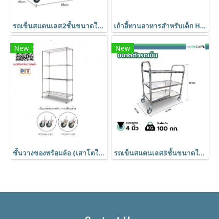
รถเข็นสแตนเลส2ชั้นขนาดใหญ่ 850x450x900 มม.มีที่กั้นกันของหล่น BX-M145M HORECAT
เก้าอี้ทานอาหารสำหรับเด็ก HORECAT 56053
New
New
ชั้นวางของพร้อมล้อ (เสาโตใหญ่1นิ้ว) ชั้นอเนกประสงค์ชุบโครเมี่ยม ชั้นวาง4ชั้น ถอดประกอบได้ Shelf ตรา Happy Move
รถเข็นสแตนเลส3ชั้นขนาดใหญ่ 850x450x900 มม. BX-M143M HORECAT