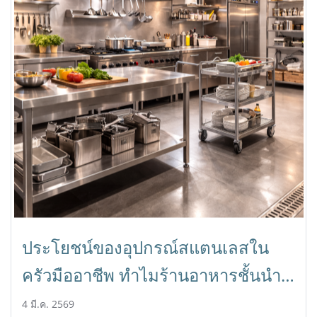
ประโยชน์ของอุปกรณ์สแตนเลสใน
ครัวมืออาชีพ ทำไมร้านอาหารชั้นนำ
เลือกใช้
4 มี.ค. 2569