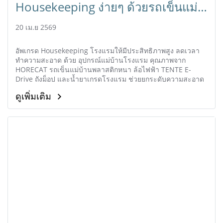
Housekeeping ง่ายๆ ด้วยรถเข็นแม่
บ้านคุณภาพ | HORECAT
20 เม.ย 2569
อัพเกรด Housekeeping โรงแรมให้มีประสิทธิภาพสูง ลดเวลา
ทำความสะอาด ด้วย อุปกรณ์แม่บ้านโรงแรม คุณภาพจาก
HORECAT รถเข็นแม่บ้านพลาสติกหนา ล้อไฟฟ้า TENTE E-
Drive ถังม็อป และน้ำยาเกรดโรงแรม ช่วยยกระดับความสะอาด
มาตรฐาน 5 ดาว ลดอาการปวดหลังแม่บ้าน ประหยัดงบระยะยาว
ดูเพิ่มเติม
สั่งซื้อวันนี้ รับคำปรึกษาฟรี!