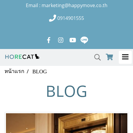
Email : marketing@happymove.co.th
0914901555
หน้าแรก
BLOG
BLOG