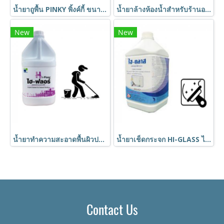
น้ำยาถูพื้น PINKY พิ้งค์กี้ ขนาด 5 ลิตร ฆ่าเชื้อแบคทีเรีย ใช้ได้ทุกพื้นผิว
น้ำยาล้างห้องน้ำสำหรับร้านอาหาร SC SEV & CLEAN เอสซี เซฟ แอนด์ คลีน ขนาด 5 ลิตร พร้อมฆ่าเชื้อแบคทีเรีย ใช้ตามพื้น ผนัง เครื่องสุขภัณฑ์ในห้องน้า ใช้ได้กับทุกพื้นผิว
New
New
น้ำยาทำความสะอาดพื้นผิวประจำวัน HI-Floor ไฮ ฟลอร์ ขนาด 3.8 ลิตร เช่น พื้นไม้ ปาร์เก้ กระเบื้องโมเสท กระเบื้องยาง หินอ่อน หินขัด ให้กลิ่นหอมสะอาด ช่วยให้พื้นสะอาดไม่เหนียว
น้ำยาเช็ดกระจก HI-GLASS ไฮ กลาส ขนาด 3.8 ลิตร น้ำยาทำความสะอาด ขจัดคราบสกปรก คราบไขมันบนกระจก
Contact Us