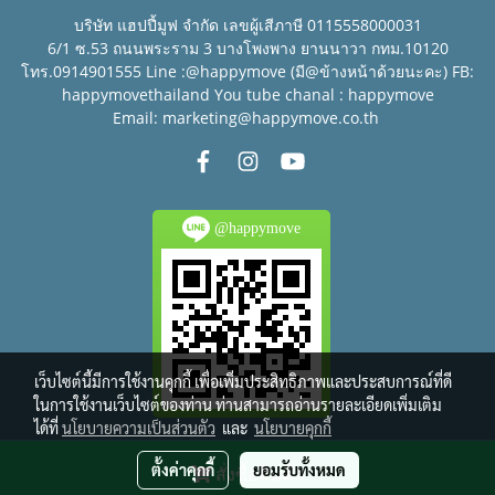
บริษัท แฮปปี้มูฟ จำกัด เลขผู้เสีภาษี 0115558000031
6/1 ซ.53 ถนนพระราม 3 บางโพงพาง ยานนาวา กทม.10120
โทร.0914901555 Line :@happymove (มี@ข้างหน้าด้วยนะคะ) FB:
happymovethailand You tube chanal : happymove
Email: marketing@happymove.co.th
@happymove
เว็บไซต์นี้มีการใช้งานคุกกี้ เพื่อเพิ่มประสิทธิภาพและประสบการณ์ที่ดี
ในการใช้งานเว็บไซต์ของท่าน ท่านสามารถอ่านรายละเอียดเพิ่มเติม
ได้ที่
นโยบายความเป็นส่วนตัว
และ
นโยบายคุกกี้
© Copyright 2016 All right reserved.
ตั้งค่าคุกกี้
ยอมรับทั้งหมด
สั่งซื้อสินค้า