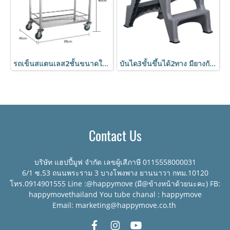
รถเข็นสแตนเลส2ชั้นขนาดใหญ่ 850x450x900 มม.มีที่กั้นกันของหล่น BX-M145M HORECAT
บันได3ขั้นขึ้นได้2ทาง มียางกันลื่น ปลอดภัย พับเก็บได้ สำหรับแม่บ้านทำความสะอาด HORECAT
Contact Us
บริษัท แฮปปี้มูฟ จำกัด เลขผู้เสีภาษี 0115558000031
6/1 ซ.53 ถนนพระราม 3 บางโพงพาง ยานนาวา กทม.10120
โทร.0914901555 Line :@happymove (มี@ข้างหน้าด้วยนะคะ) FB:
happymovethailand You tube chanal : happymove
Email: marketing@happymove.co.th