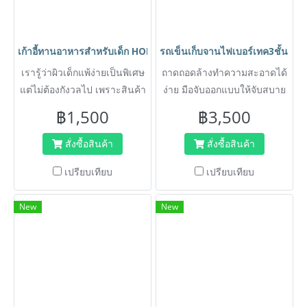
เก้าอี้ทานอาหารสำหรับเด็ก HORECAT 56053
รถเข็นเก็บจานไฟเบอร์เทค3ชั้น หน
เรารู้ว่าผิวเด็กแพ้ง่ายเป็นพิเศษ
ถาดถอดล้างทำความสะอาดได้
แต่ไม่ต้องกังวลไป เพราะสินค้า
ง่าย มือจับออกแบบให้จับสบาย
ผ่านการทดสอบแล้วว่าปลอด
ไม่เมื่อยมือ เข็นในที่แคบได้ง่าย
฿1,500
฿3,500
จากสารต่าง ๆ ที่อาจเป็น
อันตรายต่อผิวหนังและสุขภาพ
สั่งซื้อสินค้า
สั่งซื้อสินค้า
ของเจ้าตัวน้อย
เปรียบเทียบ
เปรียบเทียบ
New
New