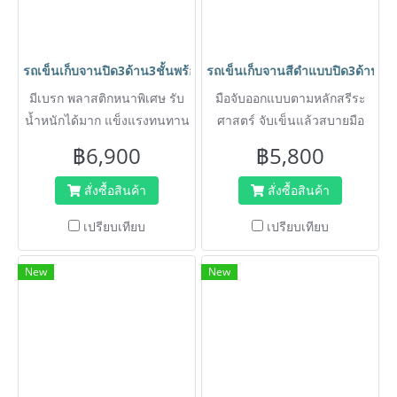
รถเข็นเก็บจานปิด3ด้าน3ชั้นพร้อมกล่องอเนกประสงค์สำหรับใส่เศษอ
รถเข็นเก็บจานสีดำแบบปิด3ด้านสว
มีเบรก พลาสติกหนาพิเศษ รับ
มือจับออกแบบตามหลักสรีระ
น้ำหนักได้มาก แข็งแรงทนทาน
ศาสตร์ จับเข็นแล้วสบายมือ
ล้างทำความสะอาดง่าย ไม่เป็น
และแขน ล้างทำความสะอาด
฿6,900
฿5,800
สนิม
ได้ง่าย ไม่เป็นสนิม พลาสติก
หนา ไม่กรอบ ไม่แตกง่าย ไม่
สั่งซื้อสินค้า
สั่งซื้อสินค้า
เหม็น
เปรียบเทียบ
เปรียบเทียบ
New
New