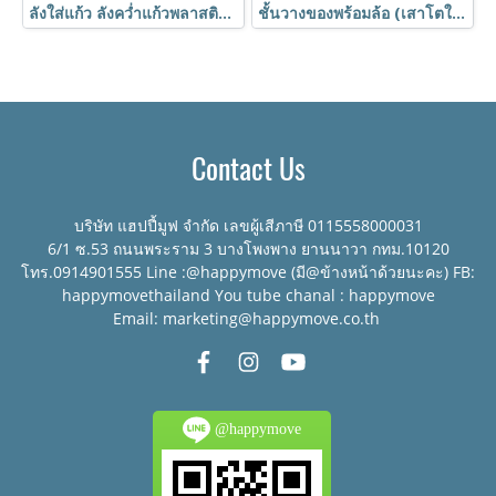
ลังใส่แก้ว ลังคว่ำแก้วพลาสติก 36 ช่อง พร้อมรถเข็นใส่ลังคว่ำแก้ว เข้าเครื่องล้างแก้วได้ HORECAT
ชั้นวางของพร้อมล้อ (เสาโตใหญ่1นิ้ว) ชั้นอเนกประสงค์ชุบโครเมี่ยม ชั้นวาง4ชั้น ถอดประกอบได้ Shelf ตรา Happy Move
Contact Us
บริษัท แฮปปี้มูฟ จำกัด เลขผู้เสีภาษี 0115558000031
6/1 ซ.53 ถนนพระราม 3 บางโพงพาง ยานนาวา กทม.10120
โทร.0914901555 Line :@happymove (มี@ข้างหน้าด้วยนะคะ) FB:
happymovethailand You tube chanal : happymove
Email: marketing@happymove.co.th
@happymove