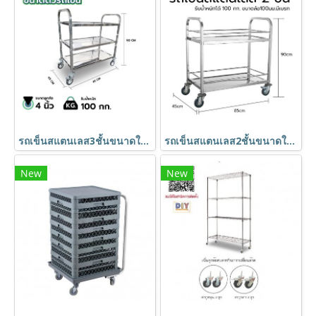
รถเข็นสแตนเลส3ชั้นขนาดใหญ่ 850x450x900 มม. BX-M143M HORECAT
รถเข็นสแตนเลส2ชั้นขนาดใหญ่ 850x450x900 มม.มีที่กั้นกันของหล่น BX-M145M HORECAT
New
New