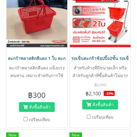
ตะกร้าพลาสติกสีแดง 1 ใบ ตะกร้าใส่ของ ตะกร้ามีรู มีหูหิ้ว HORECA
รถเข็นตะกร้าช้อปปิ้ง2ชั้น รถเข็นช
ตะกร้าพลาสติกสีแดง แข็งแรง
สำหรับห้างที่มีขนาดเล็ก หรือ
ทนทาน เหมาะสำหรับการใช้
สำหรับลูกค้าที่ซื้อสินค้าไม่มาก
งานร่วมกับ รถเข็น shopping
สามารถบังคับทิศทางง่าย มี
฿2,990
แบบตะกร้า หรือนำมาใช้
ตะกร้าให้ใช้ 2 ใบ แข็งแรง
฿300
฿2,100
-30%
สำหรับ ไปจ่ายตลาด
ทนทาน และไม่เป็นสนิม
สั่งซื้อสินค้า
สั่งซื้อสินค้า
เปรียบเทียบ
เปรียบเทียบ
New
New