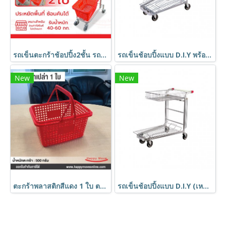
รถเข็นตะกร้าช้อปปิ้ง2ชั้น รถเข็นช้อปปิ้ง รถเข็นวางตะกร้า Happy Move รุ่น Smile
รถเข็นช้อบปิ้งแบบ D.I.Y พร้อมที่วางของเป็นแผ่นด้านข้าง (เหมือนห้าง Homepro) code 40304
New
New
ตะกร้าพลาสติกสีแดง 1 ใบ ตะกร้าใส่ของ ตะกร้ามีรู มีหูหิ้ว HORECAT code 58750
รถเข็นช้อปปิ้งแบบ D.I.Y (เหมือนห้างบุญถาวร) ตะกร้ารถเข็นช้อบปิ้ง รถเข็นบรรทุกของ code 52178