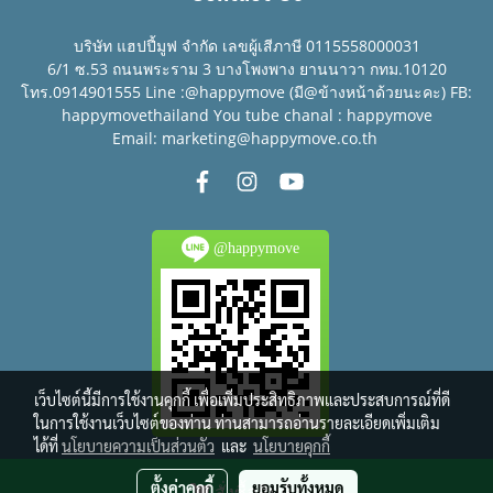
บริษัท แฮปปี้มูฟ จำกัด เลขผู้เสีภาษี 0115558000031
6/1 ซ.53 ถนนพระราม 3 บางโพงพาง ยานนาวา กทม.10120
โทร.0914901555 Line :@happymove (มี@ข้างหน้าด้วยนะคะ) FB:
happymovethailand You tube chanal : happymove
Email: marketing@happymove.co.th
@happymove
เว็บไซต์นี้มีการใช้งานคุกกี้ เพื่อเพิ่มประสิทธิภาพและประสบการณ์ที่ดี
ในการใช้งานเว็บไซต์ของท่าน ท่านสามารถอ่านรายละเอียดเพิ่มเติม
ได้ที่
นโยบายความเป็นส่วนตัว
และ
นโยบายคุกกี้
© Copyright 2016 All right reserved.
ตั้งค่าคุกกี้
ยอมรับทั้งหมด
สั่งซื้อสินค้า