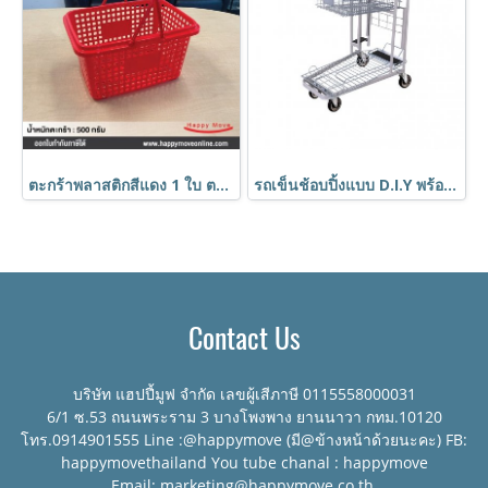
ตะกร้าพลาสติกสีแดง 1 ใบ ตะกร้าใส่ของ ตะกร้ามีรู มีหูหิ้ว HORECAT code 58750
รถเข็นช้อบปิ้งแบบ D.I.Y พร้อมที่วางของเป็นแผ่นด้านข้าง (เหมือนห้าง Homepro) code 40304
Contact Us
บริษัท แฮปปี้มูฟ จำกัด เลขผู้เสีภาษี 0115558000031
6/1 ซ.53 ถนนพระราม 3 บางโพงพาง ยานนาวา กทม.10120
โทร.0914901555 Line :@happymove (มี@ข้างหน้าด้วยนะคะ) FB:
happymovethailand You tube chanal : happymove
Email: marketing@happymove.co.th