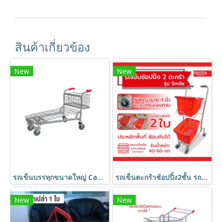
สินค้าเกี่ยวข้อง
New
New
รถเข็นบรรทุกขนาดใหญ่ Cash and carry (เหมือนห้าง Makro) HORECAT code 51706
รถเข็นตะกร้าช้อปปิ้ง2ชั้น รถเข็นช้อปปิ้ง รถเข็นวางตะกร้า Happy Move รุ่น Smile
New
New