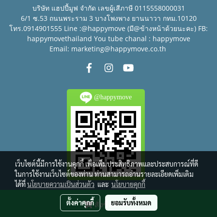
บริษัท แฮปปี้มูฟ จำกัด เลขผู้เสีภาษี 0115558000031
6/1 ซ.53 ถนนพระราม 3 บางโพงพาง ยานนาวา กทม.10120
โทร.0914901555 Line :@happymove (มี@ข้างหน้าด้วยนะคะ) FB:
happymovethailand You tube chanal : happymove
Email: marketing@happymove.co.th
@happymove
เว็บไซต์นี้มีการใช้งานคุกกี้ เพื่อเพิ่มประสิทธิภาพและประสบการณ์ที่ดี
ในการใช้งานเว็บไซต์ของท่าน ท่านสามารถอ่านรายละเอียดเพิ่มเติม
ได้ที่
นโยบายความเป็นส่วนตัว
และ
นโยบายคุกกี้
© Copyright 2016 All right reserved.
ตั้งค่าคุกกี้
ยอมรับทั้งหมด
สั่งซื้อสินค้า
Powered by
MakeWebEasy.com