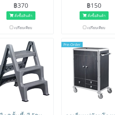
 ขนาด 14 นิ้ว ด้ามต่อปรับได้ 115
เบา ไม่เป็นสนิม ใช้ต่อกับที่กรีด
฿370
฿150
 คุณภาพสูง ทำความสะอาดที่สูง
พลาสติก/สเตนเลส /ผ้าขนแ
ได้อย่างมืออาชีพ
ทำความสะอาดที่สูงง่าย.
สั่งซื้อสินค้า
สั่งซื้อสินค้า
เปรียบเทียบ
เปรียบเทียบ
Pre-Order