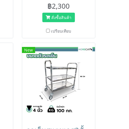
กระจก
ง่ายขึ้น แข็งแรง ทนทาน พร้อมคันบีบ
฿2,300
กะ
ใช้งานสะดวก เหมาะสำหรับโรงแรม
ห้าง และออฟฟิศ
สั่งซื้อสินค้า
เปรียบเทียบ
New