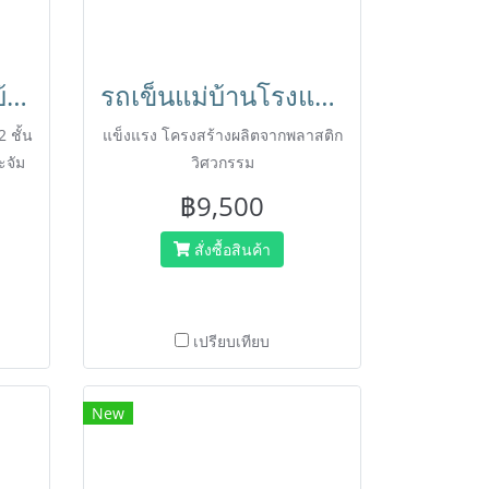
กระดาษชำระจัมโบ้โรล หรือกระดาษทิชชู่ JRT (๋Jumbo Roll Tissue) เป็นกระดาษชำระม้วนใหญ่ 12 ม้วน ยาว300เมตรต่อ1ม้วน
รถเข็นแม่บ้านโรงแรม รถเข็นทำความสะอาด รถเข็นพร้อมถุงผ้า มีฝาปิด ล็อกได้ Maid Trolley HORECAT 56558
 ชั้น
แข็งแรง โครงสร้างผลิตจากพลาสติก
ะจัม
วิศวกรรม
ใหญ่
฿9,500
ามารถ
สั่งซื้อสินค้า
เปรียบเทียบ
New