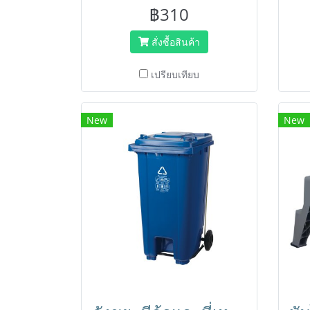
ชิ้น ขนาด 14 นิ้ว ด้ามต่อปรับได้ 115
ชิ้น
฿310
ซม. คุณภาพสูง ทำความสะอาดที่สูง
ซม.
ได้อย่างมืออาชีพ
สั่งซื้อสินค้า
เปรียบเทียบ
New
New