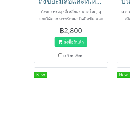
ถังขยะมีล้อและที่เหยียบความจุ240 ลิตร สีน้ำเงิน ถังขยะ กทม.HORECAT
ถังขยะทรงสูงสี่เหลี่ยมขนาดใหญ่ จุ
ความ
ขยะได้มาก มาพร้อมฝาปิดมิดชิด และ
เมื
ล้อเลื่อนช่วยเคลื่อนย้าย
฿2,800
สะดวก เหมาะสำหรับใช้ภายนอกบ้าน
พักอาศัย สำนักงาน หอพัก หรือ
สั่งซื้อสินค้า
บริเวณสาธารณะที่มีคนพลุกพล่าน
ออกแบบให้เปิดฝาถังได้โดยการ
เปรียบเทียบ
เหยียบแป้นด้านล่าง ลดการสัมผัสเพื่อ
สุขอนามัยที่ดี ผลิตจากพลาสติก
New
New
HDPE เกรดคุณภาพ เนื้อหนา แข็ง
แรง ทนทาน