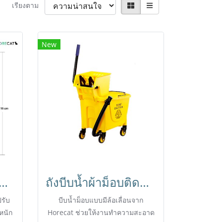
เรียงตาม
New
รีดกระจก ปรับได้ 69-115cm. ไม่เป็นสนิม น้ำหนักเบา Horecat 45828
ถังบีบน้ำผ้าม็อบติดล้อ34ลิตรพร้อมที่ปล่อยน้ำเสีย ถังม็อบคันโยก ถังบีบผ้าม็อบ ถังใส่น้ำถูพื้น HORECAT
ปรับ
บีบน้ำม็อบแบบมีล้อเลื่อนจาก
หนัก
Horecat ช่วยให้งานทำความสะอาด