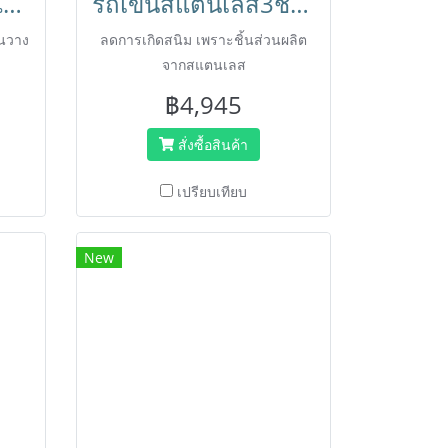
รถเข็นแม่บ้านโรงแรม สแตนเลส มีประตูเปิด ปิด มีชั้นด้านใน Happy Move
รถเข็นสแตนเลส3ชั้นขนาดใหญ่ 850x450x900 มม. BX-M143M HORECAT
้นวาง
ลดการเกิดสนิม เพราะชิ้นส่วนผลิต
จากสแตนเลส
฿4,945
สั่งซื้อสินค้า
เปรียบเทียบ
New