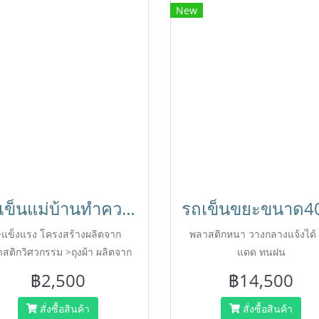
New
รถเข็นแม่บ้านทำความสะอาด รถเข็นทำความสะอาด รถเข็นโรงแรม รถเข็นแม่บ้าน Janitor Trolley HORECAT 56398
>แข็งแรง โครงสร้างผลิตจาก
พลาสติกหนา วางกลางแจ้งได้
สติกวิศวกรรม >ถุงผ้า ผลิตจาก
แดด ทนฝน
PVC ล้างทำความสะอาดง่าย
฿2,500
฿14,500
สั่งซื้อสินค้า
สั่งซื้อสินค้า