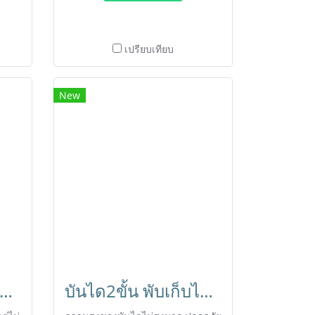
เปรียบเทียบ
New
้าอี้ทานอาหารสำหรับเด็ก HORECAT 56053
บันได2ขั้น พับเก็บได้ สำหรับแม่บ้านทำความสะอาด HORECAT 56060