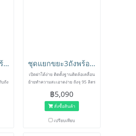
ชุดแยกขยะ3ช่องพร้อมป้ายใช้นอกอาคารได้ โครงเหล็กพ่นสีอีพ๊อกซี่ Happy Move
ชุดแยกขยะ3ถังพร้อมป้าย ฐานติดล้อเคลื่อนย้ายได้ง่าย ถังขยะ ฐานวางถังขยะ Happy Move
เปิดฝาได้ง่าย ติดตั้งฐานติดล้อเคลื่อน
ับถัง
ย้ายทำความสะเอาดง่าย ถังจุ 95 ลิตร
ขนาด ก505xย420xส760 mm.
฿5,090
สั่งซื้อสินค้า
เปรียบเทียบ