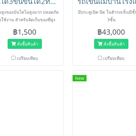
บันได3ขั้นขึ้นได้2ทาง มียางกันลื่น ปลอดภัย พับเก็บได้ สำหรับแม่บ้านทำความสะอาด HORECAT
สูงของบันไดไม่สูงมาก ปลอดภัย
มีประตูเปิด-ปิด ในตัวรถเข็นมีชั
่อใช้งาน สำหรับจัดเก็บของที่สูง
3ชั้น
หรือขึ้นเปลี่ยนหลอดไฟได้
฿1,500
฿43,000
สั่งซื้อสินค้า
สั่งซื้อสินค้า
เปรียบเทียบ
เปรียบเทียบ
New