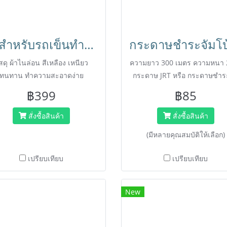
ถุงสำหรับรถเข็นทำความสะอาด ถุงรถเมท ถุงขยะรถเข็นแม่บ้าน ถุงเหลืองสำรองรถเข็นแม่บ้าน ใส่รถเข็นทั่วไปได้ทุกรุ่น HORECAT
ัสดุ ผ้าไนล่อน สีเหลือง เหนียว
ความยาว 300 เมตร ความหนา 2
ทนทาน ทำความสะอาดง่าย
กระดาษ JRT หรือ กระดาษชำร
โบ้โรล เป็นกระดาษชำระม้วน
฿399
฿85
ซึ่งทำให้ประหยัดการใช้งาน ส
ใช้งานได้ยาวนาน
สั่งซื้อสินค้า
สั่งซื้อสินค้า
(มีหลายคุณสมบัติให้เลือก)
เปรียบเทียบ
เปรียบเทียบ
New