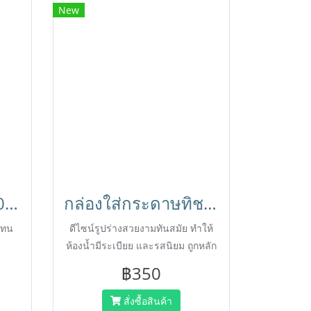
New
รถเข็นขยะขนาด400ลิตร รถขนขยะแบบยกเทได้ ถังขยะพลาสติก Dumping Cart HORECAT
กล่องใส่กระดาษทิชชู่ กล่องกระดาษทิชชูม้วนใหญ่ HORECAT 56329
 ทน
ดีไซน์รูปร่างสวยงามทันสมัย ทำให้
ห้องน้ำมีระเบียย และรสนิยม ถูกหลัก
อนามัย กล่องออกแบบให้ใช้ง่ายต่อ
฿350
การเปลี่ยนกระดาษใหม่
สั่งซื้อสินค้า