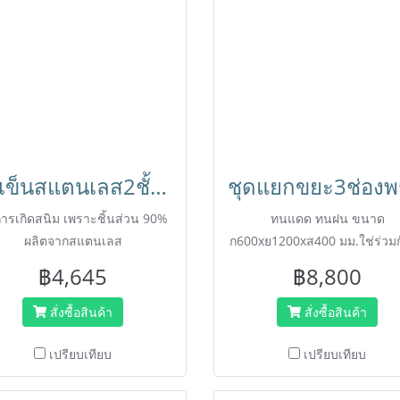
รถเข็นสแตนเลส2ชั้นขนาดใหญ่ 850x450x900 มม.มีที่กั้นกันของหล่น BX-M145M HORECAT
ารเกิดสนิม เพราะชิ้นส่วน 90%
ทนแดด ทนฝน ขนาด
ผลิตจากสแตนเลส
ก600xย1200xส400 มม.ใช่ร่วมก
ขยะ 220 ลิตรได้
฿4,645
฿8,800
สั่งซื้อสินค้า
สั่งซื้อสินค้า
เปรียบเทียบ
เปรียบเทียบ