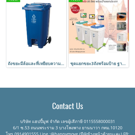
ถังขยะมีล้อและที่เหยียบความจุ240 ลิตร สีน้ำเงิน ถังขยะ กทม.HORECAT
ชุดแยกขยะ3ถังพร้อมป้าย ฐานติดล้อเคลื่อนย้ายได้ง่าย ถังขยะ ฐานวางถังขยะ Happy Move
Contact Us
บริษัท แฮปปี้มูฟ จำกัด เลขผู้เสีภาษี 0115558000031
6/1 ซ.53 ถนนพระราม 3 บางโพงพาง ยานนาวา กทม.10120
โทร.0914901555 Line :@happymove (มี@ข้างหน้าด้วยนะคะ) FB: