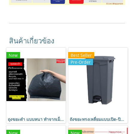
สินค้าเกี่ยวข้อง
New
Best Seller
Pre-Order
ถุงขยะดำ แบบหนา ทำจากเม็ดพลาสติกอย่างดี เกรด A ปราศจากกลิ่นฉุน ถุงขยะมีความเหนียว ทนทาน
ถังขยะทรงเหลี่ยมแบบเปิด-ปิดด้วยเท้าเหยียบ มีขนาด 35ลิตร 45ลิตร 55ลิตร ถังขยะพลาสติกมีหูจับ สีเทา HORECAT
New
New