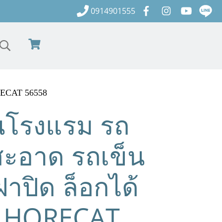
0914901555
RECAT 56558
านโรงแรม รถ
ะอาด รถเข็น
ฝาปิด ล็อกได้
y HORECAT