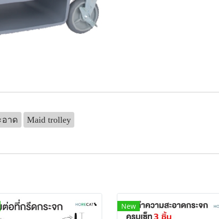
ะอาด
Maid trolley
New