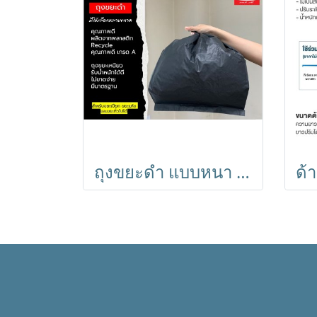
ถุงขยะดำ แบบหนา ทำจากเม็ดพลาสติกอย่างดี เกรด A ปราศจากกลิ่นฉุน ถุงขยะมีความเหนียว ทนทาน