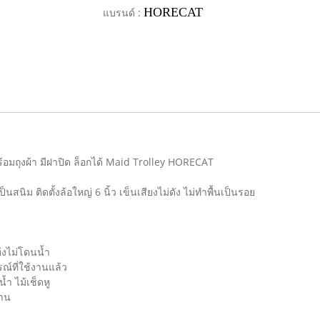
HORECAT
แบรนด์ :
มถุงผ้า มีฝาปิด ล็อกได้ Maid Trolley HORECAT
สนิม ติดตั้งล้อใหญ่ 6 นิ้ว เข็นเสียงไม่ดัง ไม่ทำพื้นเป็นรอย
งไม่โดนน้ำ
รณ์ที่ใช้งานแล้ว
้ำ ไม้เช็ดหู
งาน