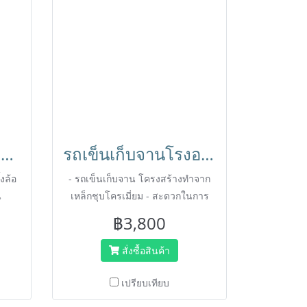
รถเข็นพลาสิก3ชั้น แข็งแรง หนา ไม่เป็นสนิม ใช้เป็นรถเข็นเก็บจานได้ แฮนด์ออกแบบามหลักสรีระ จับแล้วสบายHORECAT 56435
รถเข็นเก็บจานโรงอาหาร พร้อมกล่องใส่เศษอาหาร รถเข็นสำหรับร้านอาหาร Canteen Trolley with 3 trays HORECAT code 50624
งล้อ
- รถเข็นเก็บจาน โครงสร้างทำจาก
น
เหล็กชุบโครเมี่ยม - สะดวกในการ
เคลื่อนย้าย เบาแรง
฿3,800
สั่งซื้อสินค้า
เปรียบเทียบ