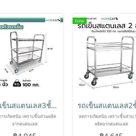
New
รถเข็นสแตนเลส3ชั้นขนาดใหญ่ 850x450x900 มม. BX-M143M HORECAT
ารเกิดสนิม เพราะชิ้นส่วนผลิต
ลดการเกิดสนิม เพราะชิ้นส่วน
จากสแตนเลส
ผลิตจากสแตนเลส
฿4,945
฿4,645