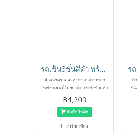
รถเข็น3ชั้นสีดำ พร้อมที่เก็บเศษอาหารสีดำ หรือเก็บช้อน แบบหนาพิเศษ รถเข็นเก็บจานรุ่น PRO ตรา HORECAT 56183
ล้างทำความสะอาดง่าย แบบหนา
ล้
พิเศษ แฮนด์จับออกแบบพิเศษจับแล้ว
สนิ
สบายมือ ไม่เมืื่อย
฿4,200
สั่งซื้อสินค้า
เปรียบเทียบ