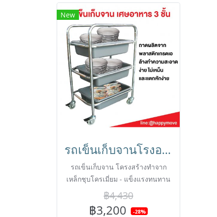
New
รถเข็นเก็บจานโรงอาหาร รถเข็นเก็บเศษอาหาร รถเข็นสำหรับร้านอาหาร Canteen Trolley with 3 trays HORECAT code 50617
รถเข็นเก็บจาน โครงสร้างทำจาก
เหล็กชุบโครเมี่ยม - แข็งแรงทนทาน
- เกิดสนิมยาก
฿4,430
฿3,200
-28%