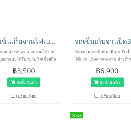
รถเข็นเก็บจานไฟเบอร์เทค3ชั้น หนา ไม่แตกง่าย ไม่มีกลิ่นเหม็น HORECAT 56152
ดถอดล้างทำความสะอาดได้ง่าย
มีเบรก พลาสติกหนาพิเศษ รับน้
ับออกแบบให้จับสบาย ไม่เมื่อยมือ
ได้มาก แข็งแรงทนทาน ล้างทำ
เข็นในที่แคบได้ง่าย
สะอาดง่าย ไม่เป็นสนิม
฿3,500
฿6,900
สั่งซื้อสินค้า
สั่งซื้อสินค้า
เปรียบเทียบ
เปรียบเทียบ
New