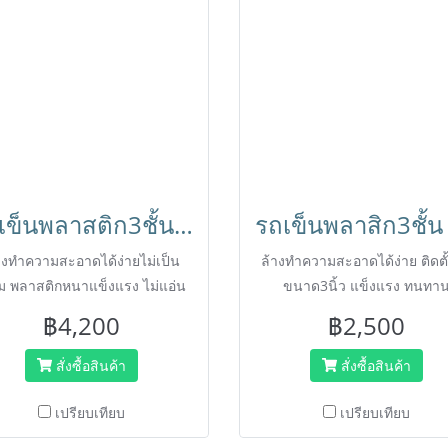
รถเข็นพลาสติก3ชั้น พร้อมกล่องใส่ช้อน-ส้อม,รถเข็นเก็บจานร้านอาหาร HORECAT 56206
างทำความสะอาดได้ง่ายไม่เป็น
ล้างทำความสะอาดได้ง่าย ติดตั้
ม พลาสติกหนาแข็งแรง ไม่แอ่น
ขนาด3นิ้ว แข็งแรง ทนทา
เมื่อรับน้ำหนัก
฿4,200
฿2,500
สั่งซื้อสินค้า
สั่งซื้อสินค้า
เปรียบเทียบ
เปรียบเทียบ