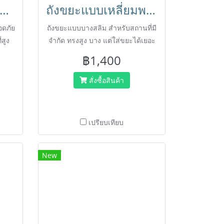
ได2ขั้น พับเก็บได้ สำหรับแม่บ้านทำความสะอาด HORECAT 56060
ถังขยะแบบเหลี่ยมพร้อมล้อ ขนาด80ลิตร ถังขยะแบบบางสลิม สำหรับสถานที่มีจำกัด ทรงสูง บาง แต่ใส่ขยะได้เยอะ ดึงถุงขยะดำออกได้ง่าย ตรา HORECAT 56480
อดภัย
ถังขยะแบบบางสลิม สำหรับสถานที่มี
่สูง
จำกัด ทรงสูง บาง แต่ใส่ขยะได้เยอะ
ดึงถุงขยะดำออกได้ง่าย ติดตั้งล้อ
฿1,400
เคลื่อนที่ได้สะดวก พลาสติกหนา ไม่
เหม็น ล้างทำความสะอาดง่าย
สั่งซื้อสินค้า
เปรียบเทียบ
New