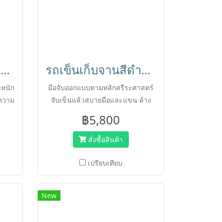
รถเข็นเก็บจานปิด3ด้าน3ชั้นพร้อมกล่องอเนกประสงค์สำหรับใส่เศษอาหารหรือช้อน มีเบรก รุ่น PREMIUM ตรา HORECAT 56541
รถเข็นเก็บจานสีดำแบบปิด3ด้านสวยงามเป็นระเบียบ 3ชั้น รุ่น PREMIUM ตรา HORECAT 56442
ำหนัก
มือจับออกแบบตามหลักสรีระศาสตร์
ความ
จับเข็นแล้วสบายมือและแขน ล้าง
ทำความสะอาดได้ง่าย ไม่เป็นสนิม
฿5,800
พลาสติกหนา ไม่กรอบ ไม่แตกง่าย ไม่
เหม็น
สั่งซื้อสินค้า
เปรียบเทียบ
New