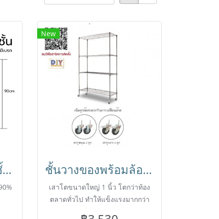
New
รถเข็นสแตนเลส2ชั้นขนาดใหญ่ 850x450x900 มม.มีที่กั้นกันของหล่น BX-M145M HORECAT
ชั้นวางของพร้อมล้อ (เสาโตใหญ่1นิ้ว) ชั้นอเนกประสงค์ชุบโครเมี่ยม ชั้นวาง4ชั้น ถอดประกอบได้ Shelf ตรา Happy Move
 90%
เสาโตขนาดใหญ่ 1 นิ้ว โตกว่าท้อง
ตลาดทั่วไป ทำให้แข็งแรงมากกว่า
ชั้นวางสินค้า สามารถถอดออกและ
฿3,530