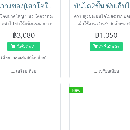
ชั้นวางของ(เสาโตใหญ่1นิ้ว) ชั้นอเนกประสงค์ชุบโครเมี่ยม ชั้นวาง4ชั้น ถอดประกอบได้ Shelf ตรา Happy Move
บัน
โตขนาดใหญ่ 1 นิ้ว โตกว่าท้อง
ความสูงของบันไดไม่สูงมาก ปล
ดทั่วไป ทำให้แข็งแรงมากกว่า
เมื่อใช้งาน สำหรับจัดเก็บของที
นวางสินค้า สามารถถอดออกและ
หรือขึ้นเปลี่ยนหลอดไฟได้
฿3,080
฿1,050
กอบได้โดยไม่ต้องใช้เครื่องมือ
สำหรับใช้ในบ้าน ,ขาย
สั่งซื้อสินค้า
สั่งซื้อสินค้า
สินค้า,ธุรกิจ,คลังสินค้า
(มีหลายคุณสมบัติให้เลือก)
เปรียบเทียบ
เปรียบเทียบ
New