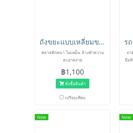
ถังขยะแบบเหลี่ยมขนาด60ลิตร ถังทรงสูง บาง จุขยะได้เยอะ เอาถุงดำออกได้ง่าย ตรา HORECAT 56473
พลาสติกหนา ไม่เหม็น ล้างทำความ
ถา
สะอาดง่าย
มือจ
฿1,100
สั่งซื้อสินค้า
เปรียบเทียบ
New
New