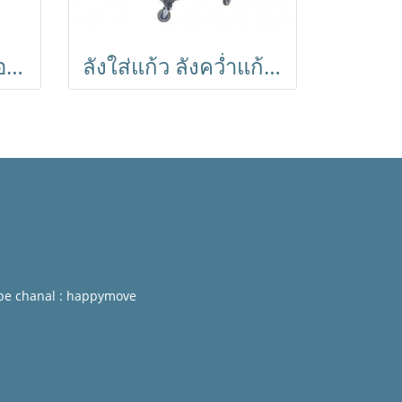
ชั้นวางของพร้อมล้อ (เสาโตใหญ่1นิ้ว) ชั้นอเนกประสงค์ชุบโครเมี่ยม ชั้นวาง4ชั้น ถอดประกอบได้ Shelf ตรา Happy Move
ลังใส่แก้ว ลังคว่ำแก้วพลาสติก 36 ช่อง พร้อมรถเข็นใส่ลังคว่ำแก้ว เข้าเครื่องล้างแก้วได้ HORECAT
be chanal : happymove