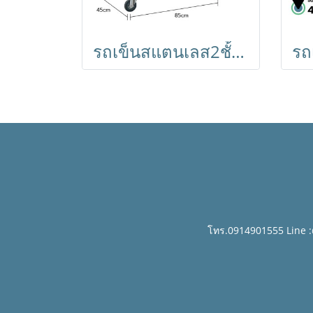
รถเข็นสแตนเลส2ชั้นขนาดใหญ่ 850x450x900 มม.มีที่กั้นกันของหล่น BX-M145M HORECAT
โทร.0914901555 Line 