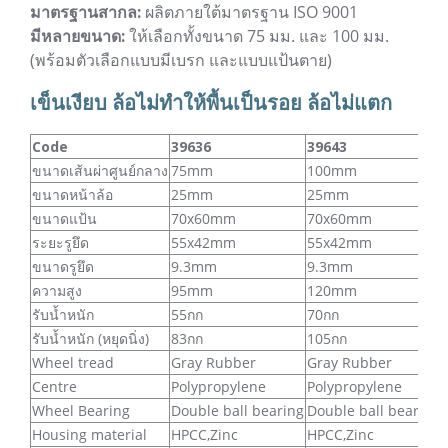
มาตรฐานสากล:
ผลิตภายใต้มาตรฐาน ISO 9001
มีหลายขนาด:
ให้เลือกทั้งขนาด 75 มม. และ 100 มม.
(พร้อมตัวเลือกแบบมีเบรก และแบบแป้นตาย)
เข็นเงียบ ล้อไม่ทำให้พื้นเป็นรอย ล้อไม่แตก
Code
39636
39643
ขนาดเส้นผ่าศูนย์กลาง
75mm
100mm
ขนาดหน้าล้อ
25mm
25mm
ขนาดแป้น
70x60mm
70x60mm
ระยะรูยึด
55x42mm
55x42mm
ขนาดรูยึด
9.3mm
9.3mm
ความสูง
95mm
120mm
รับน้ำหนัก
55กก
70กก
รับน้ำหนัก (หยุดนิ่ง)
83กก
105กก
Wheel tread
Gray Rubber
Gray Rubber
Centre
Polypropylene
Polypropylene
Wheel Bearing
Double ball bearing
Double ball bearing
Housing material
HPCC,Zinc
HPCC,Zinc