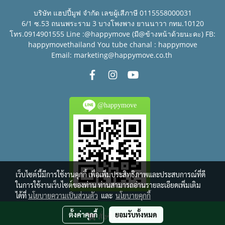
บริษัท แฮปปี้มูฟ จำกัด เลขผู้เสีภาษี 0115558000031
6/1 ซ.53 ถนนพระราม 3 บางโพงพาง ยานนาวา กทม.10120
โทร.0914901555 Line :@happymove (มี@ข้างหน้าด้วยนะคะ) FB:
happymovethailand You tube chanal : happymove
Email: marketing@happymove.co.th
@happymove
เว็บไซต์นี้มีการใช้งานคุกกี้ เพื่อเพิ่มประสิทธิภาพและประสบการณ์ที่ดี
ในการใช้งานเว็บไซต์ของท่าน ท่านสามารถอ่านรายละเอียดเพิ่มเติม
ได้ที่
นโยบายความเป็นส่วนตัว
และ
นโยบายคุกกี้
© Copyright 2016 All right reserved.
ตั้งค่าคุกกี้
ยอมรับทั้งหมด
สั่งซื้อสินค้า