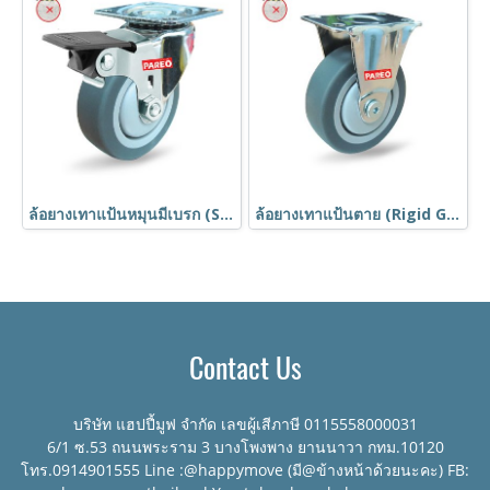
ล้อยางเทาแป้นหมุนมีเบรก (Swivel with Brake Grey Rubber Caster) รุ่น MOVER ยี่ห้อ PAREO
ล้อยางเทาแป้นตาย (Rigid Grey Rubber Caster) รุ่น MOVER ยี่ห้อ PAREO
Contact Us
บริษัท แฮปปี้มูฟ จำกัด เลขผู้เสีภาษี 0115558000031
6/1 ซ.53 ถนนพระราม 3 บางโพงพาง ยานนาวา กทม.10120
โทร.0914901555 Line :@happymove (มี@ข้างหน้าด้วยนะคะ) FB: