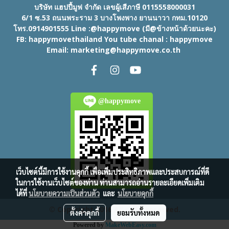
บริษัท แฮปปี้มูฟ จำกัด เลขผู้เสีภาษี 0115558000031
6/1 ซ.53 ถนนพระราม 3 บางโพงพาง ยานนาวา กทม.10120
โทร.0914901555 Line :@happymove (มี@ข้างหน้าด้วยนะคะ)
FB: happymovethailand You tube chanal : happymove
Email: marketing@happymove.co.th
@happymove
เว็บไซต์นี้มีการใช้งานคุกกี้ เพื่อเพิ่มประสิทธิภาพและประสบการณ์ที่ดี
ในการใช้งานเว็บไซต์ของท่าน ท่านสามารถอ่านรายละเอียดเพิ่มเติม
ได้ที่
นโยบายความเป็นส่วนตัว
และ
นโยบายคุกกี้
© Copyright 2016 All right reserved.
ตั้งค่าคุกกี้
ยอมรับทั้งหมด
Powered by
MakeWebEasy.com