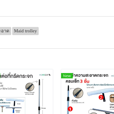
ะอาด
Maid trolley
New