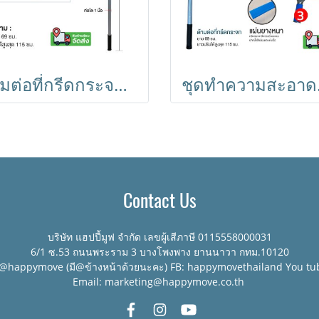
ด้ามต่อที่กรีดกระจก ปรับได้ 69-115cm. ไม่เป็นสนิม น้ำหนักเบา Horecat 45828
ชุดทำความสะอ
Contact Us
บริษัท แฮปปี้มูฟ จำกัด เลขผู้เสีภาษี 0115558000031
6/1 ซ.53 ถนนพระราม 3 บางโพงพาง ยานนาวา กทม.10120
:@happymove (มี@ข้างหน้าด้วยนะคะ) FB: happymovethailand You tu
Email: marketing@happymove.co.th