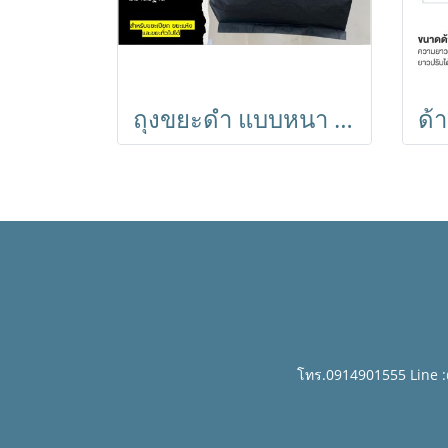
ถุงขยะดำ แบบหนา ทำจากเม็ดพลาสติกอย่างดี เกรด A ปราศจากกลิ่นฉุน ถุงขยะมีความเหนียว ทนทาน
โทร.0914901555 Line 