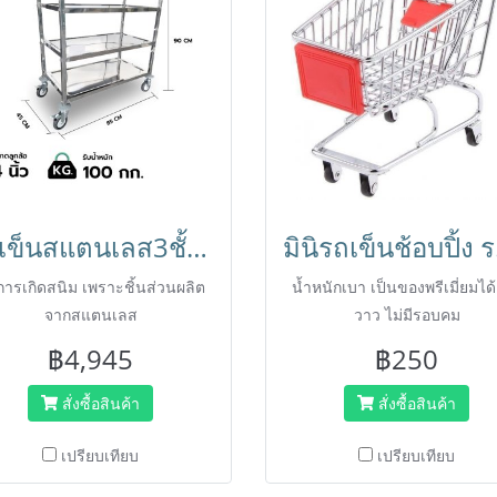
รถเข็นสแตนเลส3ชั้นขนาดใหญ่ 850x450x900 มม. BX-M143M HORECAT
มินิรถเข็นช้
ารเกิดสนิม เพราะชิ้นส่วนผลิต
น้ำหนักเบา เป็นของพรีเมี่ยมได้
จากสแตนเลส
วาว ไม่มีรอบคม
฿4,945
฿250
สั่งซื้อสินค้า
สั่งซื้อสินค้า
เปรียบเทียบ
เปรียบเทียบ