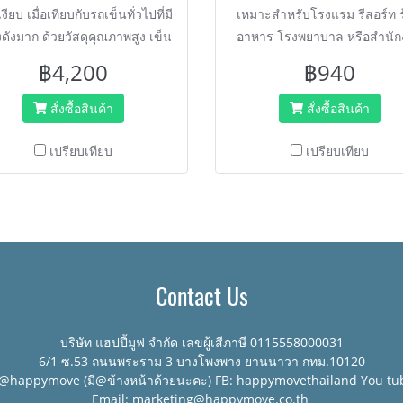
งียบ เมื่อเทียบกับรถเข็นทั่วไปที่มี
เหมาะสำหรับโรงแรม รีสอร์ท 
งดังมาก ด้วยวัสดุคุณภาพสูง เข็น
อาหาร โรงพยาบาล หรือสำนั
 รถเข็นเปลี่ยนทิศทางได้ง่าย แข็ง
สายยาว 180 ซม.
฿4,200
฿940
รง ด้วยพื้นพลาสติกวิศวกรรม
นโลยีทำให้พื้นไม่แอ่น ไม่บุบ ไม่
สั่งซื้อสินค้า
สั่งซื้อสินค้า
ม่เป็นสนิม รับน้ำหนักได้ แบรนด์
HORECAT
เปรียบเทียบ
เปรียบเทียบ
Contact Us
บริษัท แฮปปี้มูฟ จำกัด เลขผู้เสีภาษี 0115558000031
6/1 ซ.53 ถนนพระราม 3 บางโพงพาง ยานนาวา กทม.10120
:@happymove (มี@ข้างหน้าด้วยนะคะ) FB: happymovethailand You tu
Email: marketing@happymove.co.th