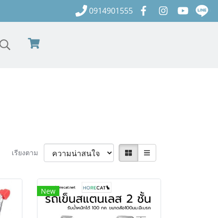
0914901555
เรียงตาม
New