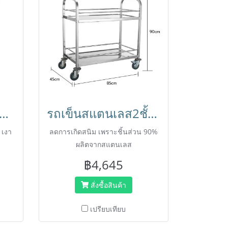
อบปิ้ง รถเข็นรถเข็นตุ๊กตา รถเข็นของเล่น พร็อบถ่ายรูป รถเข็นจิ๋ว Mini shopping cart Happy Move พร้อมส่งจากไทย
รถเข็นสแตนเลส2ชั้นขนาดใหญ่ 850x450x900 มม.มีที่กั้นกันของหล่น BX-M145M HORECAT
 เงา
ลดการเกิดสนิม เพราะชิ้นส่วน 90%
ผลิตจากสแตนเลส
฿4,645
สั่งซื้อสินค้า
เปรียบเทียบ