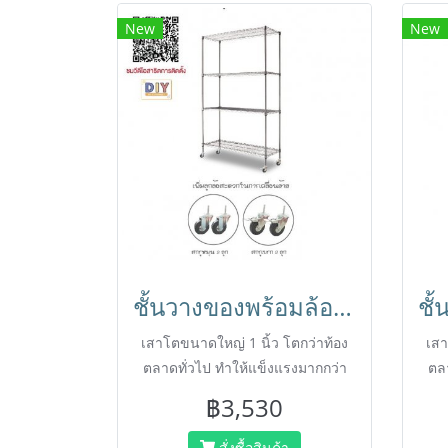
New
New
ชั้นวางของพร้อมล้อ (เสาโตใหญ่1นิ้ว) ชั้นอเนกประสงค์ชุบโครเมี่ยม ชั้นวาง4ชั้น ถอดประกอบได้ Shelf ตรา Happy Move
เสาโตขนาดใหญ่ 1 นิ้ว โตกว่าท้อง
เสา
ตลาดทั่วไป ทำให้แข็งแรงมากกว่า
ตลา
ชั้นวางสินค้า สามารถถอดออกและ
ชั้
฿3,530
ประกอบได้โดยไม่ต้องใช้เครื่องมือ
ประ
สำหรับใช้ในบ้าน ,ขาย
สั่งซื้อสินค้า