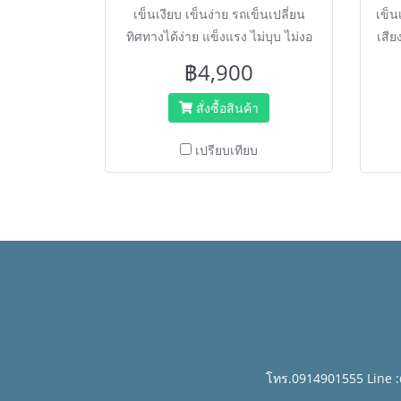
เข็นเงียบ เข็นง่าย รถเข็นเปลี่ยน
เข็นเ
ทิศทางได้ง่าย แข็งแรง ไม่บุบ ไม่งอ
เสีย
ไม่เป็นสนิม รับน้ำหนักได้มาก
ง่าย
฿4,900
แบรนด์ HORECAT
แ
เทคโ
สั่งซื้อสินค้า
งอ ไ
เปรียบเทียบ
โทร.0914901555 Line 