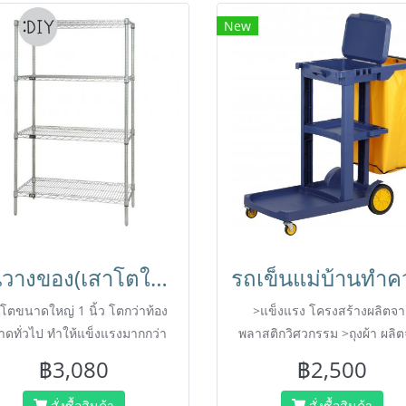
New
ชั้นวางของ(เสาโตใหญ่1นิ้ว) ชั้นอเนกประสงค์ชุบโครเมี่ยม ชั้นวาง4ชั้น ถอดประกอบได้ Shelf ตรา Happy Move
โตขนาดใหญ่ 1 นิ้ว โตกว่าท้อง
>แข็งแรง โครงสร้างผลิตจา
ดทั่วไป ทำให้แข็งแรงมากกว่า
พลาสติกวิศวกรรม >ถุงผ้า ผลิ
นวางสินค้า สามารถถอดออกและ
PVC ล้างทำความสะอาดง่า
฿3,080
฿2,500
กอบได้โดยไม่ต้องใช้เครื่องมือ
สำหรับใช้ในบ้าน ,ขาย
สั่งซื้อสินค้า
สั่งซื้อสินค้า