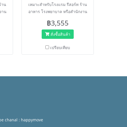
ร้าน
เหมาะสำหรับโรงแรม รีสอร์ท ร้าน
กงาน
อาหาร โรงพยาบาล หรือสำนักงาน
โครงสร้างผลิตจากพลาสติก หมด
฿3,555
ปัญหาเรื่องสนิม สำหรับเก็บร่ม เพื่อ
ความเป็นระเบียบ มีแผ่นรองน้ำจาก
สั่งซื้อสินค้า
ร่ม รถเข็นติดล้อ เคลื่อนย้ายได้
สะดวก
เปรียบเทียบ
be chanal : happymove