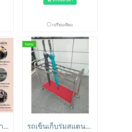
เปรียบเทียบ
New
เสาเข้าคิว เสากั้นทางเดิน สแตนเลสพร้อมสายดึง(สีแดง) HORECAT code 24694
รถเข็นเก็บร่มสแตนเลส 24 ช่อง HORECAT code 24731