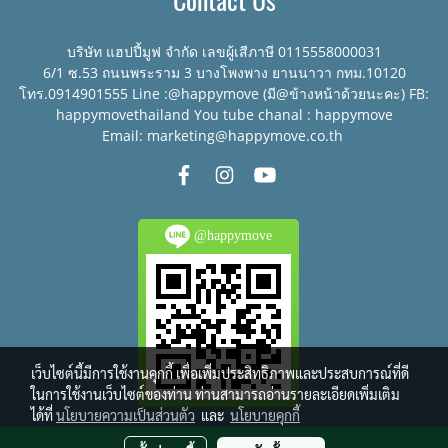
Contact Us
บริษัท แฮปปี้มูฟ จำกัด เลขผู้เสีภาษี 0115558000031
6/1 ซ.53 ถนนพระราม 3 บางโพงพาง ยานนาวา กทม.10120
โทร.0914901555 Line :@happymove (มี@ข้างหน้าด้วยนะคะ) FB:
happymovethailand You tube chanal : happymove
Email: marketing@happymove.co.th
@happymove
เว็บไซต์นี้มีการใช้งานคุกกี้ เพื่อเพิ่มประสิทธิภาพและประสบการณ์ที่ดี
ในการใช้งานเว็บไซต์ของท่าน ท่านสามารถอ่านรายละเอียดเพิ่มเติม
ได้ที่
นโยบายความเป็นส่วนตัว
และ
นโยบายคุกกี้
© Copyright 2016 All right reserved.