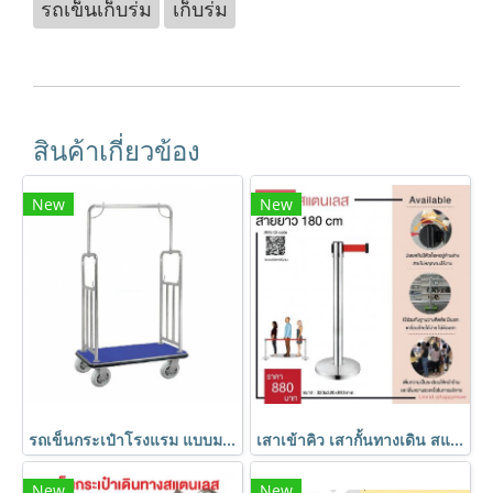
รถเข็นเก็บร่ม
เก็บร่ม
สินค้าเกี่ยวข้อง
New
New
รถเข็นกระเป๋าโรงแรม แบบมาตรฐาน (Standard Luggage Trolley) HORECAT code 54365
เสาเข้าคิว เสากั้นทางเดิน สแตนเลสพร้อมสายดึง(สีแดง) HORECAT code 24694
New
New