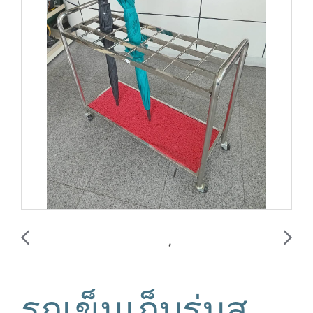
รถเข็นเก็บร่มส