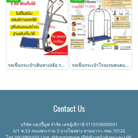
รถเข็นกระเป๋าเดินทาง2ล้อ รถเข็นสแตนเลส รถเข็นบริการลูกค้า รถเข็นโรงแรม รถเข็น2ล้อพับได้ HORECAT code 24724
รถเข็นกระเป๋าโรงแรมสแตนเลส ทรงกรงนก รถเข็นโรงแรม รถเข็นสแตนเลส รถเข็นกระเป๋าลูกค้า HORECAT code 53472
Contact Us
บริษัท แฮปปี้มูฟ จำกัด เลขผู้เสีภาษี 0115558000031
6/1 ซ.53 ถนนพระราม 3 บางโพงพาง ยานนาวา กทม.10120
โทร.0914901555 Line :@happymove (มี@ข้างหน้าด้วยนะคะ) FB: