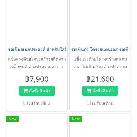
รถเข็นอเนกประสงค์ สำหรับใส่ผ้าเปียก รถเข็นถังพร้อมโครงติดล้อ 
รถเข็นถัง โครงสแตนเลส รถเข็นน
แข็งแรงด้วยโครงสร้างผลิตจาก
แข็งแรงด้วยโครงสร้างสแตน
เหล็กพ่นสี ล้างทำความสะอาด
เลส ไม่เป็นสนิม ล้างทำความ
ง่าย เหมาะสำหรับใส่ของขนาด
สะอาดง่าย เหมาะสำหรับใส่
฿7,900
฿21,600
ใหญ่ เช่น ผ้าเปียก น้ำแข็ง
ของขนาดใหญ่ เช่น ผ้าเปียก
อาหารสด
น้ำแข็ง อาหารสด
สั่งซื้อสินค้า
สั่งซื้อสินค้า
เปรียบเทียบ
เปรียบเทียบ
New
New