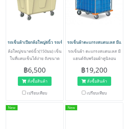
รถเข็นผ้าเปียกล้อใหญ่6นิ้ว รถเข็นอเนกประสงค์ รถเข็นถัง รถเข็น
รถเข็นผ้าตะแกรงสแตนเลส มีแฮนด
ล้อใหญ่ขนาด6นิ้ว(150มม) เข็น
รถเข็นผ้า ตะแกรงสแตนเลส มี
ในที่แคบเข็นได้ง่าย ถังขนาด
แฮนด์จับพร้อมผ้าคูนิลอน
ใหญ่รับน้ำหนัก 350-525กก.
สำหรับงานโรงแรม ห้องพัก
฿6,500
฿19,200
พลาสติกหนา ไม่เหม็น ล้าง
คอนโด ศูนย์การค้า สำนักงาน
ทำความสะอาดง่าย ไม่เป็นสนิม
ไม่เป็นสนิม
สั่งซื้อสินค้า
สั่งซื้อสินค้า
ติดตั้งล้อขนาดใหญ่
เปรียบเทียบ
เปรียบเทียบ
New
New