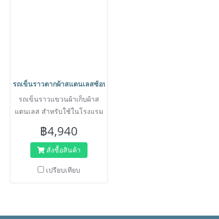
รถเข็นราวตากผ้าสแตนเลสซ้อนคันได้ ราวตากผ้าสแตนเลส HORECA
รถเข็นราวแขวนผ้าเก็บผ้าส
แตนเลส สำหรับใช้ในโรงแรม
งานกองถ่ายละคร ร้านขาย
฿4,940
เสื้อผ้า สะดวกในการเคลื่อย้าย
ราวแขวนผ้าไปตามที่เรา
สั่งซื้อสินค้า
ต้องการ
เปรียบเทียบ