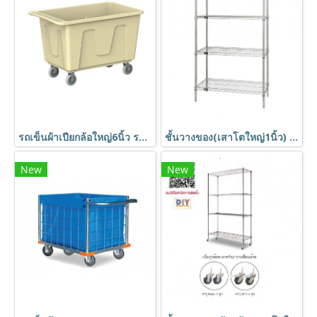
รถเข็นผ้าเปียกล้อใหญ่6นิ้ว รถเข็นอเนกประสงค์ รถเข็นถัง รถเข็นแยกขยะ รถเข็นของ รถเข็นถังพลาสติก HORECAT 56121
ชั้นวางของ(เสาโตใหญ่1นิ้ว) ชั้นอเนกประสงค์ชุบโครเมี่ยม ชั้นวาง4ชั้น ถอดประกอบได้ Shelf ตรา Happy Move
New
New