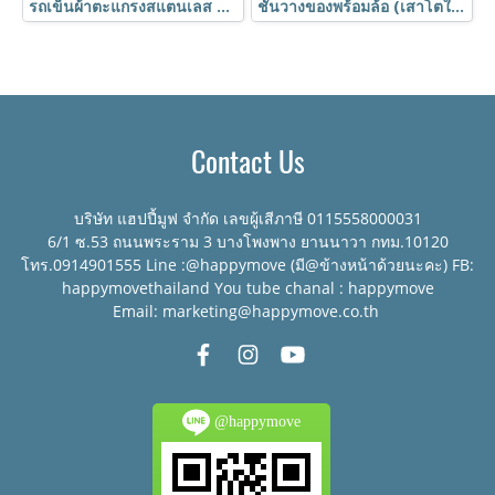
รถเข็นผ้าตะแกรงสแตนเลส มีแฮนด์จับพร้อมผ้าคูนิลอน HORECAT code 40397
ชั้นวางของพร้อมล้อ (เสาโตใหญ่1นิ้ว) ชั้นอเนกประสงค์ชุบโครเมี่ยม ชั้นวาง4ชั้น ถอดประกอบได้ Shelf ตรา Happy Move
Contact Us
บริษัท แฮปปี้มูฟ จำกัด เลขผู้เสีภาษี 0115558000031
6/1 ซ.53 ถนนพระราม 3 บางโพงพาง ยานนาวา กทม.10120
โทร.0914901555 Line :@happymove (มี@ข้างหน้าด้วยนะคะ) FB:
happymovethailand You tube chanal : happymove
Email: marketing@happymove.co.th
@happymove