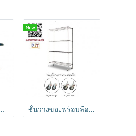
New
รถเข็นผ้าตะแกรงสแตนเลส มีแฮนด์จับพร้อมผ้าคูนิลอน HORECAT code 40397
ชั้นวางของพร้อมล้อ (เสาโตใหญ่1นิ้ว) ชั้นอเนกประสงค์ชุบโครเมี่ยม ชั้นวาง4ชั้น ถอดประกอบได้ Shelf ตรา Happy Move