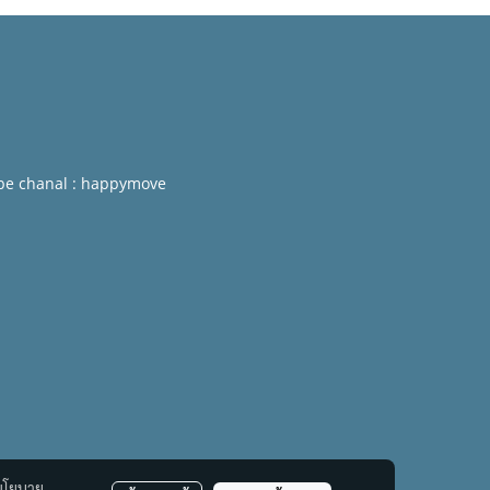
be chanal : happymove
นโยบาย