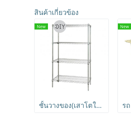
สินค้าเกี่ยวข้อง
New
New
ชั้นวางของ(เสาโตใหญ่1นิ้ว) ชั้นอเนกประสงค์ชุบโครเมี่ยม ชั้นวาง4ชั้น ถอดประกอบได้ Shelf ตรา Happy Move