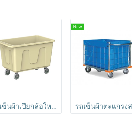
New
รถเข็นผ้าเปียกล้อใหญ่6นิ้ว รถเข็นอเนกประสงค์ รถเข็นถัง รถเข็นแยกขยะ รถเข็นของ รถเข็นถังพลาสติก HORECAT 56121