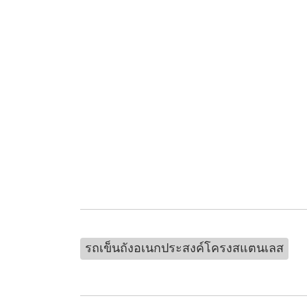
รถเข็นถังอเนกประสงค์โครงสแตนเลส