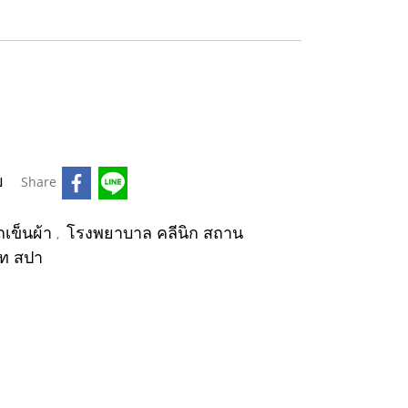
บ
Share
ถเข็นผ้า
โรงพยาบาล คลีนิก สถาน
,
์ท สปา