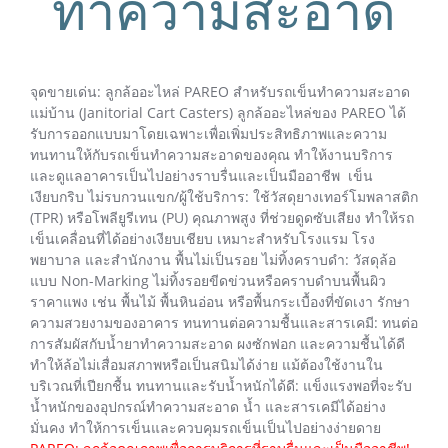
ทำความสะอาด
จุดขายเด่น: ลูกล้ออะไหล่ PAREO สำหรับรถเข็นทำความสะอาด
แม่บ้าน (Janitorial Cart Casters) ลูกล้ออะไหล่ของ PAREO ได้
รับการออกแบบมาโดยเฉพาะเพื่อเพิ่มประสิทธิภาพและความ
ทนทานให้กับรถเข็นทำความสะอาดของคุณ ทำให้งานบริการ
และดูแลอาคารเป็นไปอย่างราบรื่นและเป็นมืออาชีพ เข็น
เงียบกริบ ไม่รบกวนแขก/ผู้ใช้บริการ: ใช้วัสดุยางเทอร์โมพลาสติก
(TPR) หรือโพลียูรีเทน (PU) คุณภาพสูง ที่ช่วยดูดซับเสียง ทำให้รถ
เข็นเคลื่อนที่ได้อย่างเงียบเชียบ เหมาะสำหรับโรงแรม โรง
พยาบาล และสำนักงาน พื้นไม่เป็นรอย ไม่ทิ้งคราบดำ: วัสดุล้อ
แบบ Non-Marking ไม่ทิ้งรอยขีดข่วนหรือคราบดำบนพื้นผิว
ราคาแพง เช่น พื้นไม้ พื้นหินอ่อน หรือพื้นกระเบื้องที่ขัดเงา รักษา
ความสวยงามของอาคาร ทนทานต่อความชื้นและสารเคมี: ทนต่อ
การสัมผัสกับน้ำยาทำความสะอาด ผงซักฟอก และความชื้นได้ดี
ทำให้ล้อไม่เสื่อมสภาพหรือเป็นสนิมได้ง่าย แม้ต้องใช้งานใน
บริเวณที่เปียกชื้น ทนทานและรับน้ำหนักได้ดี: แข็งแรงพอที่จะรับ
น้ำหนักของอุปกรณ์ทำความสะอาด น้ำ และสารเคมีได้อย่าง
มั่นคง ทำให้การเข็นและควบคุมรถเข็นเป็นไปอย่างง่ายดาย