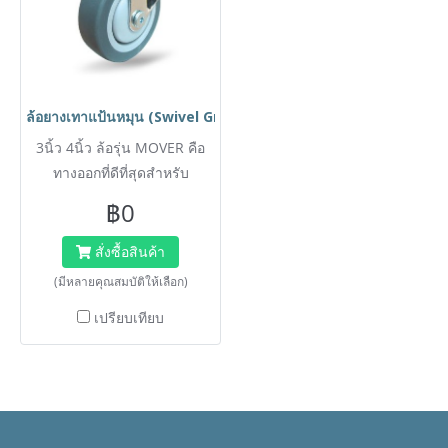
ล้อยางเทาแป้นหมุน (Swivel Grey Rubber Caster) รุ่น MOVER ยี่
3นิ้ว 4นิ้ว ล้อรุ่น MOVER คือ
ทางออกที่ดีที่สุดสำหรับ
อุตสาหกรรมบริการ (โรงแรม,
฿0
โรงพยาบาล, คาเฟ่, สำนักงาน)
ที่ต้องการล้อคุณภาพสูงที่ไม่
สั่งซื้อสินค้า
สร้างความเสียหายแก่พื้นผิว
(มีหลายคุณสมบัติให้เลือก)
เนื้อยางเทาพิเศษ (Non-
เปรียบเทียบ
Marking Grey Rubber) การัน
ตีไม่ทิ้งรอยดำ พร้อมลูกปืน 2
ชั้นที่คอล้อ (Double Ball
Bearing) ช่วยให้การเคลื่อน
ย้ายอุปกรณ์ทำได้ง่ายดายและ
เงียบสนิท ไม่รบกวนแขกหรือผู้