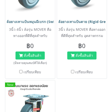
ล้อยางเทาแป้นหมุนมีเบรก (Swivel with Brake Grey Rubber Caste
ล้อยางเทาแป้นตาย (Rigid Grey R
3นิ้ว 4นิ้ว ล้อรุ่น MOVER คือ
3นิ้ว ล้อรุ่น MOVER คือทางออก
ทางออกที่ดีที่สุดสำหรับ
ที่ดีที่สุดสำหรับ อุตสาหกรรม
อุตสาหกรรมบริการ (โรงแรม,
บริการ (โรงแรม, โรงพยาบาล,
฿0
฿0
โรงพยาบาล, คาเฟ่, สำนักงาน)
คาเฟ่, สำนักงาน) ที่ต้องการล้อ
ที่ต้องการล้อคุณภาพสูงที่ไม่
คุณภาพสูงที่ไม่สร้างความเสีย
สั่งซื้อสินค้า
สั่งซื้อสินค้า
สร้างความเสียหายแก่พื้นผิว
หายแก่พื้นผิว เนื้อยางเทาพิเศษ
(มีหลายคุณสมบัติให้เลือก)
เนื้อยางเทาพิเศษ (Non-
(Non-Marking Grey Rubber)
เปรียบเทียบ
เปรียบเทียบ
Marking Grey Rubber) การัน
การันตีไม่ทิ้งรอยดำ ช่วยให้การ
ตีไม่ทิ้งรอยดำ พร้อมลูกปืน 2
เคลื่อนย้ายอุปกรณ์ทำได้
New
ชั้นที่คอล้อ (Double Ball
ง่ายดายและเงียบสนิท ไม่
Bearing) ช่วยให้การเคลื่อน
รบกวนแขกหรือผู้ใช้บริการ
ย้ายอุปกรณ์ทำได้ง่ายดายและ
เงียบสนิท ไม่รบกวนแขกหรือผู้
ใช้บริการ