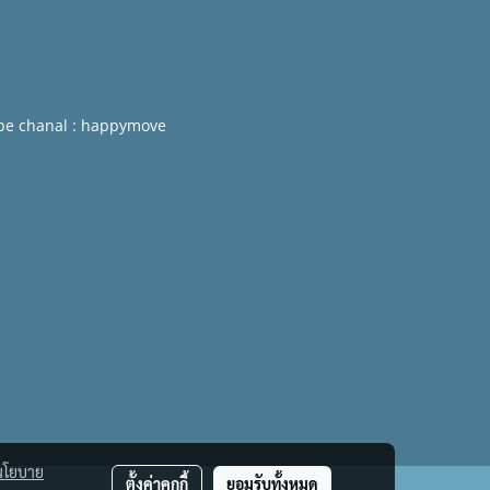
be chanal : happymove
นโยบาย
ตั้งค่าคุกกี้
ยอมรับทั้งหมด