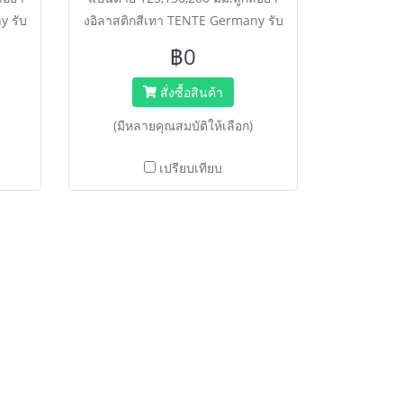
y รับ
งอิลาสติกสีเทา TENTE Germany รับ
ูงสุด
น้ำหนัก Extra Load 2-3 เท่า (สูงสุด
฿0
ยี่ยม
450 กก.) เข็นนุ่มนวล เก็บเสียงดีเยี่ยม
มาตรฐาน DIN EN ISO
สั่งซื้อสินค้า
ื่อขอ
9001.****ติดต่อพนักงานขายเพื่อขอ
(มีหลายคุณสมบัติให้เลือก)
ove
ราคา สั่งซื้อ ไลน์ @happymove
****
เปรียบเทียบ