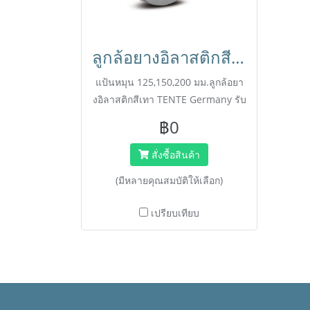
ลูกล้อยางอิลาสติกสีเทา รับน้ำหนัก 450kg. แป้นหมุน เข็นเงียบ นุ่มนวล มาตรฐานเยอรมัน TENTE
แป้นหมุน 125,150,200 มม.ลูกล้อยา
งอิลาสติกสีเทา TENTE Germany รับ
น้ำหนัก Extra Load 2-3 เท่า (สูงสุด
฿0
450 กก.) เข็นนุ่มนวล เก็บเสียงดีเยี่ยม
มาตรฐาน DIN EN ISO
สั่งซื้อสินค้า
9001.****ติดต่อพนักงานขายเพื่อขอ
(มีหลายคุณสมบัติให้เลือก)
ราคา สั่งซื้อ ไลน์ @happymove
****
เปรียบเทียบ