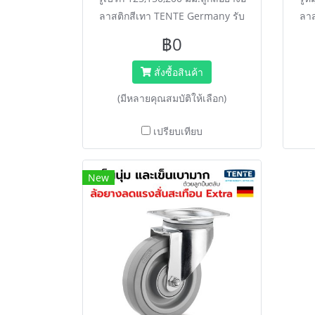
ลาสติกสีเทา TENTE Germany รับ
ลาส
น้ำหนัก Extra Load 2-3 เท่า (สูงสุด
น้ำห
฿0
450 กก.) เข็นนุ่มนวล เก็บเสียงดีเยี่ยม
450 
มาตรฐาน DIN EN ISO
สั่งซื้อสินค้า
9001.****ติดต่อพนักงานขายเพื่อขอ
9001
(มีหลายคุณสมบัติให้เลือก)
ราคา สั่งซื้อ ไลน์ @happymove
รา
****
เปรียบเทียบ
New