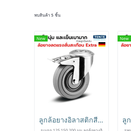
พบสินค้า 5 ชิ้น
New
New
ลูกล้อยางอิลาสติกสีเทา รับน้ำหนัก 450kg. รูเบรก เข็นเงียบ นุ่มนวล มาตรฐานเยอรมัน TENTE
รูเบรก 125,150,200 มม.ลูกล้อยางอิ
รูห