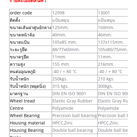
รายละเอียดสินค้า
order code
12998
13001
ติดตั้ง
แป้นหมุน
แป้นหมุน
ขนาดเส้นผ่าศูนย์กลาง
125mm.
160mm.
ขนาดหน้าล้อ
40mm.
46mm.
ขนาดแป้น
105x85 mm.
137x115mm.
ระยะรูยึด
88/77x60mm.
105x80/75mm.
ขนาดรูยึด
11mm.
11mm.
ความสูง
155 mm.
216mm.
ทนต่ออุณหภูมิ
-40 / + 80 ํC
-40 / + 80 ํC
รับน้ำหนัก
250kgs.
210 kgs.
รับน้ำหนัก (หยุดนิ่ง)
315 kgs.
300kgs.
มาตรฐาน
DIN EN ISO 9001
DIN EN ISO 9001
Wheel tread
Elastic Gray Rubber
Elastic Gray Rubbe
Centre
Polyamide
Polyamide
Wheel Bearing
Precision ball bearing
Precision ball bear
Housing material
HPCC,Zinc
HPCC,Zinc
Housing Bearing
Double ball bearing
Double ball bearin