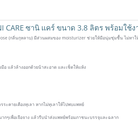
ANI CARE ซานิ แคร์ ขนาด 3.8 ลิตร พร้อมใช้ง
 rose (กลิ่นกุหลาบ) มีส่วนผสมของ moisturizer ช่วยให้มือนุ่มชุ่มชื้น ไม่ทาให
วมือ แล้วล้างออกด้วยน้าสะอาด และเช็ดให้แห้ง
ารระคายเคืองทุเลา หากไม่ทุเลาให้ไปพบแพทย์
มาณมากๆเพื่อเจือจาง แล้วรีบนำส่งแพทย์พร้อมภาชนะบรรจุและฉลาก