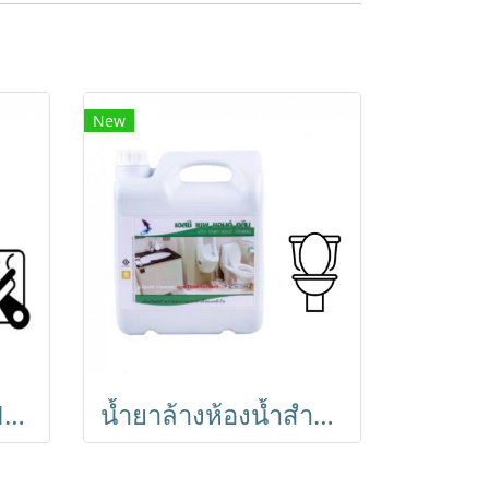
New
น้ำยาเช็ดกระจก HI-GLASS ไฮ กลาส ขนาด 3.8 ลิตร น้ำยาทำความสะอาด ขจัดคราบสกปรก คราบไขมันบนกระจก
น้ำยาล้างห้องน้ำสำหรับร้านอาหาร SC SEV & CLEAN เอสซี เซฟ แอนด์ คลีน ขนาด 5 ลิตร พร้อมฆ่าเชื้อแบคทีเรีย ใช้ตามพื้น ผนัง เครื่องสุขภัณฑ์ในห้องน้า ใช้ได้กับทุกพื้นผิว