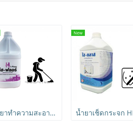
New
น้ำยาทำความสะอาดพื้นผิวประจำวัน HI-Floor ไฮ ฟลอร์ ขนาด 3.8 ลิตร เช่น พื้นไม้ ปาร์เก้ กระเบื้องโมเสท กระเบื้องยาง หินอ่อน หินขัด ให้กลิ่นหอมสะอาด ช่วยให้พื้นสะอาดไม่เหนียว