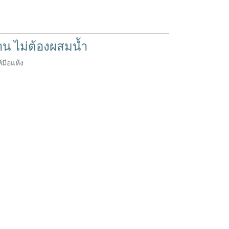
าน ไม่ต้องผสมน้ำ
้มือแห้ง