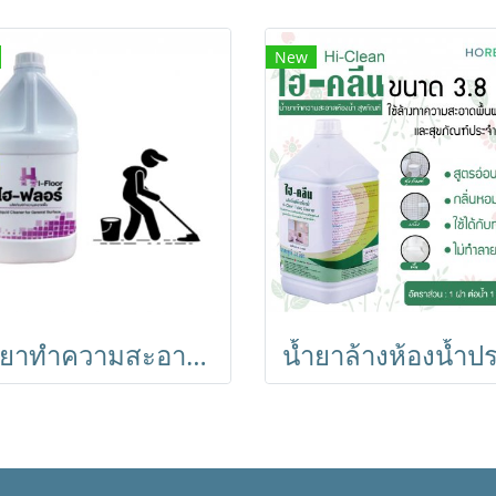
New
น้ำยาทำความสะอาดพื้นผิวประจำวัน HI-Floor ไฮ ฟลอร์ ขนาด 3.8 ลิตร เช่น พื้นไม้ ปาร์เก้ กระเบื้องโมเสท กระเบื้องยาง หินอ่อน หินขัด ให้กลิ่นหอมสะอาด ช่วยให้พื้นสะอาดไม่เหนียว