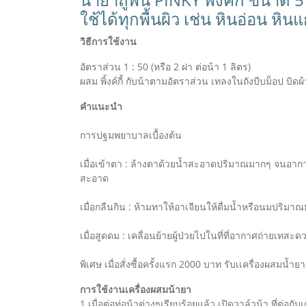
ใช้ได้ทุกพื้นผิว เช่น หินอ่อน หิน
วิธีการใช้งาน
อัตราส่วน 1 : 50 (หรือ 2 ฝา ต่อน้า 1 ลิตร)
ผสม พิ้งค์กี้ กับน้าตามอัตราส่วน เทลงในถังบีบม็อป บิ
คำแนะนำ
การปฐมพยาบาลเบื้องต้น
เมื่อเข้าตา : ล้างตาด้วยน้ำสะอาดปริมาณมากๆ จนอาการระ
สะอาด
เมื่อกลืนกิน : ห้ามทาให้อาเจียนให้ดื่มน้ำหรือนมปริ
เมื่อสูดดม : เคลื่อนย้ายผู้ป่วยไปในที่ที่อากาศถ่ายเทสะ
พิเศษ เมื่อสั่งซื้อครั้งแรก 2000 บาท รับเเครื่องผสมน้
การใช้งานเครื่องผสมน้ายา
1.เมื่อต่อท่อน้าต่างๆเรียบร้อยแล้ว เปิดวาล์วน้า ที่ต่อกับเ