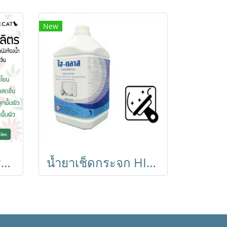
New
น้ำยาล้างห้องน้ำประจำวัน HI-CLEAN ไฮ คลีน ขนาด 3.8 ลิตร สูตรอ่อนโยน กลิ่นหอมสดชื่น ใช้ได้กับทุกพื้นผิว
น้ำยาเช็ดกระจก HI-GLASS ไฮ กลาส ขนาด 3.8 ลิตร น้ำยาทำความสะอาด ขจัดคราบสกปรก คราบไขมันบนกระจก