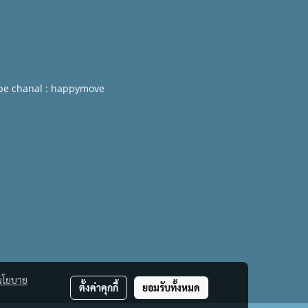
be chanal : happymove
นโยบาย
ตั้งค่าคุกกี้
ยอมรับทั้งหมด