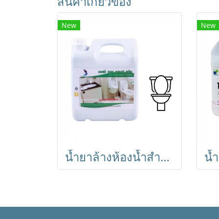
สินค้าเกี่ยวข้อง
New
New
น้ำยาล้างห้องน้ำสำหรับร้านอาหาร SC SEV & CLEAN เอสซี เซฟ แอนด์ คลีน ขนาด 5 ลิตร พร้อมฆ่าเชื้อแบคทีเรีย ใช้ตามพื้น ผนัง เครื่องสุขภัณฑ์ในห้องน้า ใช้ได้กับทุกพื้นผิว