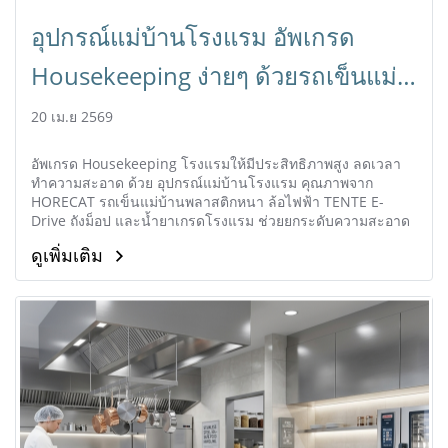
อุปกรณ์แม่บ้านโรงแรม อัพเกรด
Housekeeping ง่ายๆ ด้วยรถเข็นแม่
บ้านคุณภาพ | HORECAT
20 เม.ย 2569
อัพเกรด Housekeeping โรงแรมให้มีประสิทธิภาพสูง ลดเวลา
ทำความสะอาด ด้วย อุปกรณ์แม่บ้านโรงแรม คุณภาพจาก
HORECAT รถเข็นแม่บ้านพลาสติกหนา ล้อไฟฟ้า TENTE E-
Drive ถังม็อป และน้ำยาเกรดโรงแรม ช่วยยกระดับความสะอาด
มาตรฐาน 5 ดาว ลดอาการปวดหลังแม่บ้าน ประหยัดงบระยะยาว
ดูเพิ่มเติม
สั่งซื้อวันนี้ รับคำปรึกษาฟรี!