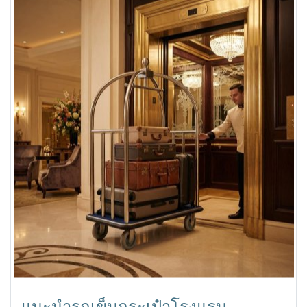
แนะนำรถเข็นกระเป๋าโรงแรม