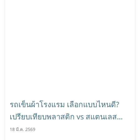
รถเข็นผ้าโรงแรม เลือกแบบไหนดี?
เปรียบเทียบพลาสติก vs สแตนเลส
พร้อมวิธีเลือกให้คุ้ม | HORECA
18 มี.ค. 2569