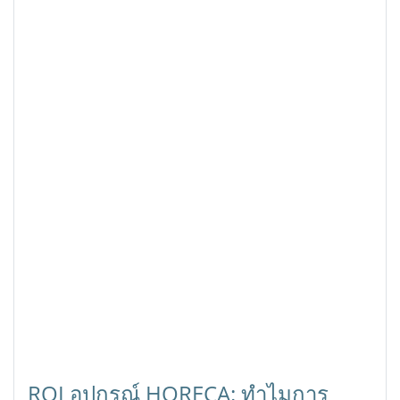
ROI อุปกรณ์ HORECA: ทำไมการ