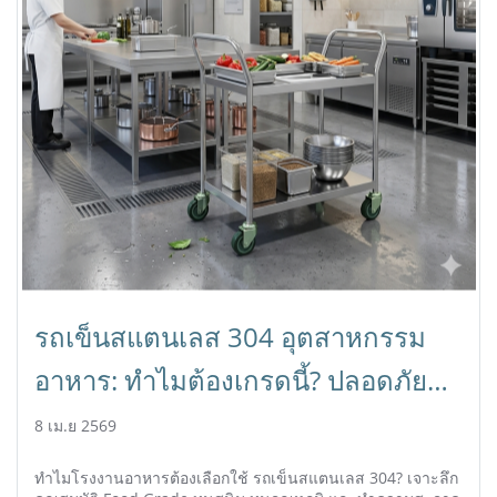
รถเข็นสแตนเลส 304 อุตสาหกรรม
อาหาร: ทำไมต้องเกรดนี้? ปลอดภัย
ได้มาตรฐาน
8 เม.ย 2569
ทำไมโรงงานอาหารต้องเลือกใช้ รถเข็นสแตนเลส 304? เจาะลึก