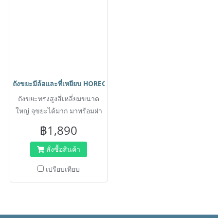
คุณภาพ เนื้อหนา แข็งแรง
ทนทาน
ถังขยะมีล้อและที่เหยียบ HORECAT รุ่น AF07601A ความจุ 120 ลิตร สี
ถังขยะทรงสูงสี่เหลี่ยมขนาด
ใหญ่ จุขยะได้มาก มาพร้อมฝา
ปิดมิดชิด และล้อเลื่อนช่วย
฿1,890
เคลื่อนย้ายสะดวก เหมาะ
สำหรับใช้ภายนอกบ้านพักอาศัย
สั่งซื้อสินค้า
สำนักงาน หอพัก หรือบริเวณ
เปรียบเทียบ
สาธารณะที่มีคนพลุกพล่าน
ออกแบบให้เปิดฝาถังได้โดยการ
เหยียบแป้นด้านล่าง ลดการ
สัมผัสเพื่อสุขอนามัยที่ดี ผลิต