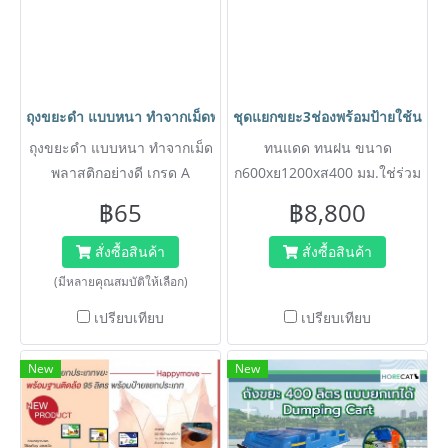
ถุงขยะดำ แบบหนา ทำจากเม็ดพลาสติกอย่างดี เกรด A ปราศจากกลิ่นฉ
ชุดแยกขยะ3ช่องพร้อมป้ายใช้นอกอา
ถุงขยะดำ แบบหนา ทำจากเม็ด
ทนแดด ทนฝน ขนาด
พลาสติกอย่างดี เกรด A
ก600xย1200xส400 มม.ใช่ร่วม
ปราศจากกลิ่นฉุน
กับถังขยะ 220 ลิตรได้
฿65
฿8,800
สั่งซื้อสินค้า
สั่งซื้อสินค้า
(มีหลายคุณสมบัติให้เลือก)
เปรียบเทียบ
เปรียบเทียบ
New
New