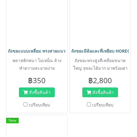
ถังขยะแบบเหลี่ยม ทรงสวยแนววินเทจ ขนาด 35 ลิตร ตรา HORECAT
ถังขยะมีล้อและที่เหยียบ HORECAT 
พลาสติกหนา ไม่เหม็น ล้าง
ถังขยะทรงสูงสี่เหลี่ยมขนาด
ทำความสะอาดง่าย
ใหญ่ จุขยะได้มาก มาพร้อมฝา
ปิดมิดชิด และล้อเลื่อนช่วย
฿350
฿2,800
เคลื่อนย้ายสะดวก เหมาะ
สำหรับใช้ภายนอกบ้านพักอาศัย
สั่งซื้อสินค้า
สั่งซื้อสินค้า
สำนักงาน หอพัก หรือบริเวณ
เปรียบเทียบ
เปรียบเทียบ
สาธารณะที่มีคนพลุกพล่าน
ออกแบบให้เปิดฝาถังได้โดยการ
New
เหยียบแป้นด้านล่าง ลดการ
สัมผัสเพื่อสุขอนามัยที่ดี ผลิต
จากพลาสติก HDPE เกรด