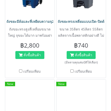
ถังขยะมีล้อและที่เหยียบความจุ240 ลิตร สีน้ำเงิน ถังขยะ กทม.HORE
ถังขยะทรงเหลี่ยมแบบเปิด-ปิดด้วยเ
ถังขยะทรงสูงสี่เหลี่ยมขนาด
ขนาด 35ลิตร 45ลิตร 55ลิตร
ใหญ่ จุขยะได้มาก มาพร้อมฝา
ผลิตจากเนื้อพลาสติกอย่างดี ไม่
ปิดมิดชิด และล้อเลื่อนช่วย
กรอบ ไม่แตกหักง่าย ไม่เหม็น
฿2,800
฿740
เคลื่อนย้ายสะดวก เหมาะ
สำหรับใช้ภายนอกบ้านพักอาศัย
สั่งซื้อสินค้า
สั่งซื้อสินค้า
สำนักงาน หอพัก หรือบริเวณ
(มีหลายคุณสมบัติให้เลือก)
สาธารณะที่มีคนพลุกพล่าน
เปรียบเทียบ
เปรียบเทียบ
ออกแบบให้เปิดฝาถังได้โดยการ
เหยียบแป้นด้านล่าง ลดการ
New
New
สัมผัสเพื่อสุขอนามัยที่ดี ผลิต
จากพลาสติก HDPE เกรด
คุณภาพ เนื้อหนา แข็งแรง
ทนทาน