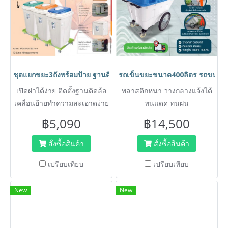
ชุดแยกขยะ3ถังพร้อมป้าย ฐานติดล้อเคลื่อนย้ายได้ง่าย ถังขยะ ฐาน
รถเข็นขยะขนาด400ลิตร รถขนขย
เปิดฝาได้ง่าย ติดตั้งฐานติดล้อ
พลาสติกหนา วางกลางแจ้งได้
เคลื่อนย้ายทำความสะเอาดง่าย
ทนแดด ทนฝน
ถังจุ 95 ลิตร ขนาด
฿5,090
฿14,500
ก505xย420xส760 mm.
สั่งซื้อสินค้า
สั่งซื้อสินค้า
เปรียบเทียบ
เปรียบเทียบ
New
New