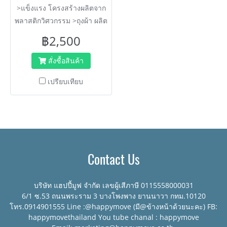
>แข็งแรง โครงสร้างผลิตจาก
พลาสติกวิศวกรรม >ถุงผ้า ผลิต
จาก PVC ล้างทำความสะอาด
฿2,500
ง่าย
สั่งซื้อสินค้า
เปรียบเทียบ
Contact Us
บริษัท แฮปปี้มูฟ จำกัด เลขผู้เสีภาษี 0115558000031
6/1 ซ.53 ถนนพระราม 3 บางโพงพาง ยานนาวา กทม.10120
โทร.0914901555 Line :@happymove (มี@ข้างหน้าด้วยนะคะ) FB:
happymovethailand You tube chanal : happymove