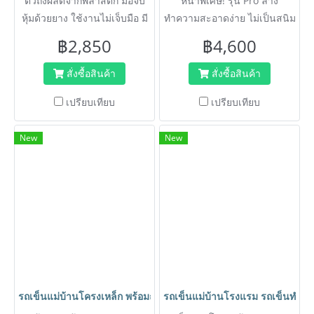
ตัวถังผลิตจากพลาสติก มือจับ
หนาพิเศษ! รุ่น Pro ล้าง
หุ้มด้วยยาง ใช้งานไม่เจ็บมือ มี
ทำความสะอาดง่าย ไม่เป็นสนิม
คันโยกบีบผ้าม็อปให้แห้ง ไม่ต้อง
เหมาะสำหรับแม่บ้านที่ขนอุปก
฿2,850
฿4,600
ใช้มือบีบ
รณ์เยอะๆและหนัก ช่วยให้
เบาแรงได้
สั่งซื้อสินค้า
สั่งซื้อสินค้า
เปรียบเทียบ
เปรียบเทียบ
New
New
รถเข็นแม่บ้านโครงเหล็ก พร้อมถุงผ้า รถเข็นทำความสะอาด รถเข็น
รถเข็นแม่บ้านโรงแรม รถเข็นทำค