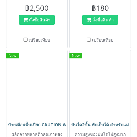
จาก PVC ล้างทำความสะอาด
งาน
฿2,500
฿180
ง่าย
สั่งซื้อสินค้า
สั่งซื้อสินค้า
เปรียบเทียบ
เปรียบเทียบ
New
New
ป้ายเตือนพื้นเปียก CAUTION WET FLOOR ตรา HORECAT 56022
บันได2ขั้น พับเก็บได้ สำหรับแม
ผลิตจากพลาสติกคุณภาพสูง
ความสูงของบันไดไม่สูงมาก