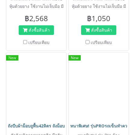
หุ้มด้วยยาง ใช้งานไม่เจ็บมือ มี
หุ้มด้วยยาง ใช้งานไม่เจ็บมือ มี
คันโยกบีบผ้าม็อปให้แห้ง ไม่ต้อง
คันโยกบีบผ้าม็อปให้แห้ง ไม่ต้อง
฿2,568
฿1,050
ใช้มือบีบ
ใช้มือบีบ
สั่งซื้อสินค้า
สั่งซื้อสินค้า
เปรียบเทียบ
เปรียบเทียบ
New
New
ถังบีบผ้าม็อบถูพื้น42ลิตร ถังม็อบ ถังถูพื้น ถังม็อปติดล้อ ถังทำคว
หนาพิเศษ! รุ่นPROรถเข็นทำความสะอ