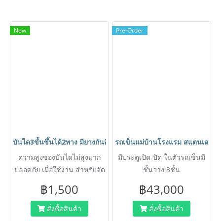
New
Pre-Order
บันได3ขั้นขึ้นได้2ทาง มียางกันลื่น ปลอดภัย พับเก็บได้ สำหรับแม่
รถเข็นแม่บ้านโรงแรม สแตนเลส มีป
ความสูงของบันไดไม่สูงมาก
มีประตูเปิด-ปิด ในตัวรถเข็นมี
ปลอดภัย เมื่อใช้งาน สำหรับจัด
ชั้นวาง 3ชั้น
เก็บของที่สูงหรือขึ้นเปลี่ยน
฿1,500
฿43,000
หลอดไฟได้
สั่งซื้อสินค้า
สั่งซื้อสินค้า