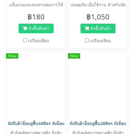
แข็งแรงและทนทานต่อการใช้
ปลอดภัย เมื่อใช้งาน สำหรับจัด
งาน
เก็บของที่สูงหรือขึ้นเปลี่ยน
฿180
฿1,050
หลอดไฟได้
สั่งซื้อสินค้า
สั่งซื้อสินค้า
เปรียบเทียบ
เปรียบเทียบ
New
New
ถังบีบผ้าม็อบถูพื้น36ลิตร ถังม็อบ ถังถูพื้น ถังม็อปติดล้อ ถังทำคว
ถังบีบผ้าม็อบถูพื้น20ลิตร ถังม็อบ
ตัวถังผลิตจากพลาสติก มือจับ
ตัวถังผลิตจากพลาสติก มือจับ