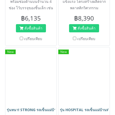
พร้อมช่องด้านบนจำนวน 4
แข็งแรง โครงสร้างผลิตจาก
ช่อง ไว้บรรจุของชิ้นเล็ก เช่น
พลาสติกวิศวกรรม
สบู่ ครีมอาบน้ำ เพื่อความ
฿6,135
฿8,390
สะดวกของพนักงาน เพิ่ม
ประสิทธิภาพการทำงาน
สั่งซื้อสินค้า
สั่งซื้อสินค้า
เปรียบเทียบ
เปรียบเทียบ
New
New
รุ่นหนา! STRONG รถเข็นแม่บ้านทำความสะอาด รถเข็นทำความสะอา
รุ่น HOSPITAL รถเข็นแม่บ้านทำค