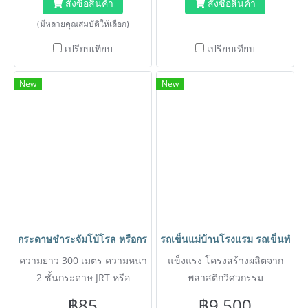
สั่งซื้อสินค้า
สั่งซื้อสินค้า
(มีหลายคุณสมบัติให้เลือก)
เปรียบเทียบ
เปรียบเทียบ
New
New
กระดาษชำระจัมโบ้โรล หรือกระดาษทิชชู่ JRT (๋Jumbo Roll Tissue
รถเข็นแม่บ้านโรงแรม รถเข็นทำคว
ความยาว 300 เมตร ความหนา
แข็งแรง โครงสร้างผลิตจาก
2 ชั้นกระดาษ JRT หรือ
พลาสติกวิศวกรรม
กระดาษชำระจัมโบ้โรล เป็นก
฿85
฿9,500