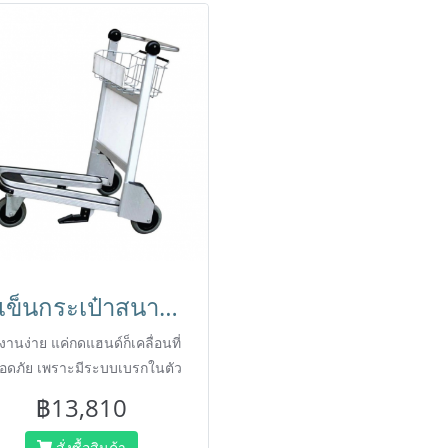
รถเข็นกระเป๋าสนามบิน รถเข็นกระเป๋าโรงแรม รถเข็นบรรทุกกระเป๋า รถเข็นสนามบิน Self-service Luggase Trolley HORECAT code 53441
้งานง่าย แค่กดแฮนด์ก็เคลื่อนที่
อดภัย เพราะมีระบบเบรกในตัว
฿13,810
สั่งซื้อสินค้า