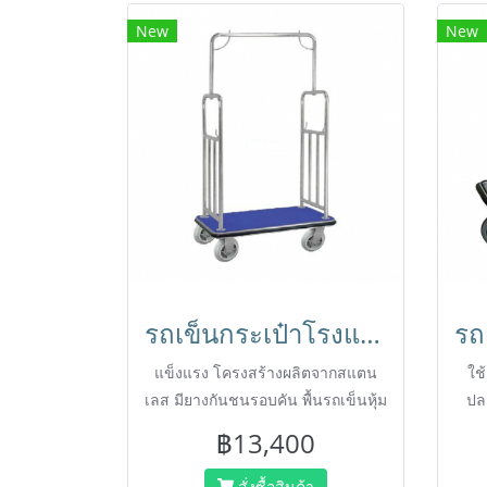
New
New
รถเข็นกระเป๋าโรงแรม แบบมาตรฐาน (Standard Luggage Trolley) HORECAT code 54365
แข็งแรง โครงสร้างผลิตจากสแตน
ใช
เลส มียางกันชนรอบคัน พื้นรถเข็นหุ้ม
ปล
ด้วยพรม กันลื่น สวยงาม
฿13,400
สั่งซื้อสินค้า