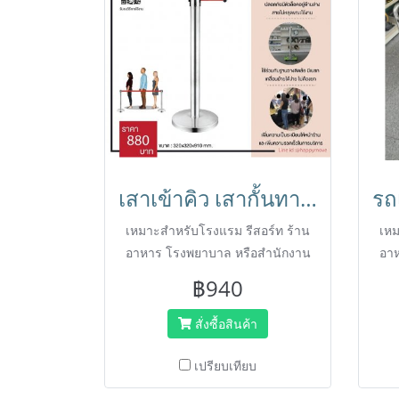
เสาเข้าคิว เสากั้นทางเดิน สแตนเลสพร้อมสายดึง(สีแดง) HORECAT code 24694
เหมาะสำหรับโรงแรม รีสอร์ท ร้าน
เหม
อาหาร โรงพยาบาล หรือสำนักงาน
อาห
สายยาว 180 ซม.
โค
฿940
ปัญ
ควา
สั่งซื้อสินค้า
ร
เปรียบเทียบ