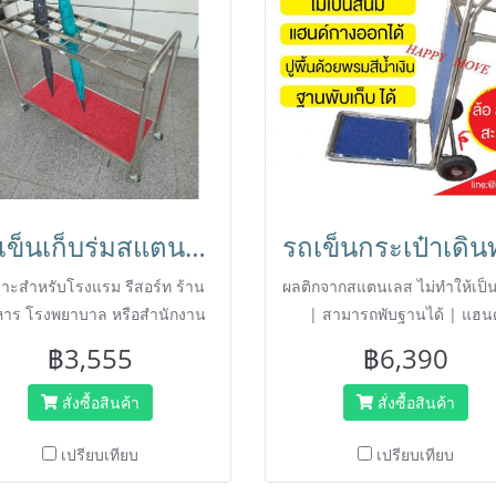
รถเข็นเก็บร่มสแตนเลส 24 ช่อง HORECAT code 24731
าะสำหรับโรงแรม รีสอร์ท ร้าน
ผลติกจากสแตนเลส ไม่ทำให้เป็
าร โรงพยาบาล หรือสำนักงาน
| สามารถพับฐานได้ | แฮนด
รงสร้างผลิตจากพลาสติก หมด
สามารถกางออกสำหรับวางหรือพ
฿3,555
฿6,390
หาเรื่องสนิม สำหรับเก็บร่ม เพื่อ
เข็น ช่วยประหยัดพื้นที่ | ลัก
มเป็นระเบียบ มีแผ่นรองน้ำจาก
แนวนอนทำให้สิ่งของไม่ตกหล่
สั่งซื้อสินค้า
สั่งซื้อสินค้า
่ม รถเข็นติดล้อ เคลื่อนย้ายได้
พักรถเข็น | ปูพื้นด้วยพรมสีน้ำ
สะดวก
สวยงาม | ลูกล้อกันสะเทือนทำ
เปรียบเทียบ
เปรียบเทียบ
เข็นง่าย