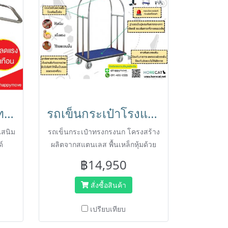
รถเข็นกระเป๋าเดินทาง2ล้อ รถเข็นสแตนเลส รถเข็นบริการลูกค้า รถเข็นโรงแรม รถเข็น2ล้อพับได้ HORECAT code 24724
รถเข็นกระเป๋าโรงแรมสแตนเลส ทรงกรงนก รถเข็นโรงแรม รถเข็นสแตนเลส รถเข็นกระเป๋าลูกค้า HORECAT code 53472
นสนิม
รถเข็นกระเป๋าทรงกรงนก โครงสร้าง
์
ผลิตจากสแตนเลส พื้นเหล็กหุ้มด้วย
ักรถ
พรม มียางกันชนรอบคัน ป้องกันการ
฿14,950
กษณะ
กระแทก รูปทรงสวยงาม หรูหรา ติด
นขณะ
ตั้งลูกล้อยางเทาขนาด 200 มม. รับ
สั่งซื้อสินค้า
เงิน
น้ำหนักได้ 500 กก.
ให้
เปรียบเทียบ