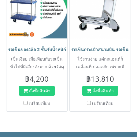
รถเข็นของ4ล้อ 2 ชั้นรับน้ำหนักได้ 200 กก. โดนน้ำได้ ไม่เป็นสนิม เข
รถเข็นกระเป๋าสนามบิน รถเข็นกร
เข็นเงียบ เมื่อเทียบกับรถเข็น
ใช้งานง่าย แค่กดแฮนด์ก็
ทั่วไปที่มีเสียงดังมาก ด้วยวัสดุ
เคลื่อนที่ ปลอดภัย เพราะมี
คุณภาพสูง เข็นง่าย รถเข็น
ระบบเบรกในตัว
฿4,200
฿13,810
เปลี่ยนทิศทางได้ง่าย แข็งแรง
ด้วยพื้นพลาสติกวิศวกรรม
สั่งซื้อสินค้า
สั่งซื้อสินค้า
เทคโนโลยีทำให้พื้นไม่แอ่น ไม่
เปรียบเทียบ
เปรียบเทียบ
บุบ ไม่งอ ไม่เป็นสนิม รับน้ำ
หนักได้ แบรนด์ HORECAT