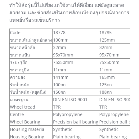
ทำให้ล้อรุ่นนี้ไม่เพียงแต่ใช้งานได้ดีเยี่ยม แต่ยังดูสะอาด
สวยงาม และช่วยส่งเสริมภาพลักษณ์ของอุปกรณ์ทางการ
แพทย์หรือรถเข็นบริการ
Code
18778
18785
ขนาดเส้นผ่าศูนย์กลาง
100mm
125mm
ขนาดหน้าล้อ
32mm
32mm
ขนาดแป้น
95x70mm
95x70mm
ระยะรูยึด
75x50mm
75x50mm
ขนาดรูยึด
11mm
11mm
ความสูง
141mm
165mm
รับน้ำหนัก
100กก
125กก
รับน้ำหนัก (หยุดนิ่ง)
150กก
188กก
มาตรฐาน
DIN EN ISO 9001
DIN EN ISO 9001
Wheel tread
TPR
TPR
Centre
Polypropylene
Polypropylene
Wheel Bearing
Precision ball bearing
Precision ball bear
Housing material
Synthetic
Synthetic
Housing Bearing
Plain bearing
Plain bearing