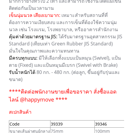
มากกว่ายางทั่วไป 2 เท่า และสามารถใช้งานได้ดีแม้เข็น
ติดต่อกันเป็นเวลานาน
เข็นนุ่มนวล เสียงเบามาก:
เหมาะสำหรับสถานที่ที่
ต้องการความเงียบสงบ และการเข็นที่ต้องใช้ความนุ่ม
นวล เช่น โรงแรม, โรงพยาบาล, หรืออาคารสำนักงาน
คุ้มค่าด้วยมาตรฐาน JIS:
ได้รับมาตรฐานอุตสาหกรรม JIS
Standard (เทียบเท่า Green Rubber JIS Standard)
มั่นใจในคุณภาพและความทนทาน
มีครบทุกแบบ:
มีให้เลือกทั้งแบบแป้นหมุน (Swivel), แป้น
ตาย (Fixed) และแป้นหมุนมีเบรก (Swivel with Brake)
รับน้ำหนักได้
80 กก. - 480 กก. (ต่อลูก, ขึ้นอยู่กับรุ่นและ
ขนาด)
****ติดต่อพนักงานขายเพื่อขอราคา สั่งซื้อแอด
ไลน์ @happymove ****
สเปกสินค้า
Code
39339
39346
ขนาดเส้นผ่าศูนย์กลาง
75mm
100mm