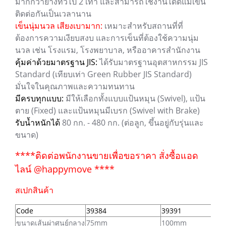
มากกว่ายางทั่วไป 2 เท่า และสามารถใช้งานได้ดีแม้เข็น
ติดต่อกันเป็นเวลานาน
เข็นนุ่มนวล เสียงเบามาก:
เหมาะสำหรับสถานที่ที่
ต้องการความเงียบสงบ และการเข็นที่ต้องใช้ความนุ่ม
นวล เช่น โรงแรม, โรงพยาบาล, หรืออาคารสำนักงาน
คุ้มค่าด้วยมาตรฐาน JIS:
ได้รับมาตรฐานอุตสาหกรรม JIS
Standard (เทียบเท่า Green Rubber JIS Standard)
มั่นใจในคุณภาพและความทนทาน
มีครบทุกแบบ:
มีให้เลือกทั้งแบบแป้นหมุน (Swivel), แป้น
ตาย (Fixed) และแป้นหมุนมีเบรก (Swivel with Brake)
รับน้ำหนักได้
80 กก. - 480 กก. (ต่อลูก, ขึ้นอยู่กับรุ่นและ
ขนาด)
****ติดต่อพนักงานขายเพื่อขอราคา สั่งซื้อแอด
ไลน์ @happymove ****
สเปกสินค้า
Code
39384
39391
ขนาดเส้นผ่าศูนย์กลาง
75mm
100mm