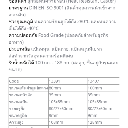
ชื่อสินค้า
ลูกล้อทนความร้อน (Heat Resistant Caster)
มาตรฐาน
DIN EN ISO 9001 (สินค้าคุณภาพนำเข้าจาก
เยอรมัน)
ช่วงอุณหภูมิ
ทนความร้อนสูงได้ถึง 280°C และทนความ
เย็นได้ถึง -40°C
ความปลอดภัย
Food Grade (ปลอดภัยสำหรับธุรกิจ
อาหาร)
ประเภทล้อ
แป้นหมุน, แป้นตาย, แป้นหมุนมีเบรก
ล้อทำจากวัสดุทนความร้อนพิเศษ
รับน้ำหนักได้
100 กก. - 188 กก. (ต่อลูก, ขึ้นอยู่กับรุ่นและ
ขนาด)
Code
13391
13407
ขนาดเส้นผ่าศูนย์กลาง
80mm
100mm
ขนาดหน้าล้อ
35mm
35mm
ขนาดแป้น
105x85mm
105x85mm
ระยะรูยึด
80/77x60mm
80/77x60mm
ขนาดรูยึด
9mm
9mm
ความสูง
108mm
128mm