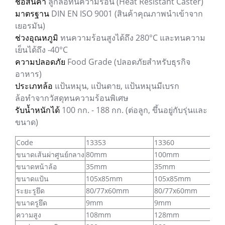
ชื่อสินค้า
ลูกล้อทนความร้อน (Heat Resistant Caster)
มาตรฐาน
DIN EN ISO 9001 (สินค้าคุณภาพนำเข้าจาก
เยอรมัน)
ช่วงอุณหภูมิ
ทนความร้อนสูงได้ถึง 280°C และทนความ
เย็นได้ถึง -40°C
ความปลอดภัย
Food Grade (ปลอดภัยสำหรับธุรกิจ
อาหาร)
ประเภทล้อ
แป้นหมุน, แป้นตาย, แป้นหมุนมีเบรก
ล้อทำจากวัสดุทนความร้อนพิเศษ
รับน้ำหนักได้
100 กก. - 188 กก. (ต่อลูก, ขึ้นอยู่กับรุ่นและ
ขนาด)
Code
13353
13360
ขนาดเส้นผ่าศูนย์กลาง
80mm
100mm
ขนาดหน้าล้อ
35mm
35mm
ขนาดแป้น
105x85mm
105x85mm
ระยะรูยึด
80/77x60mm
80/77x60mm
ขนาดรูยึด
9mm
9mm
ความสูง
108mm
128mm