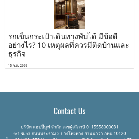
รถเข็นกระเป๋าเดินทางพับได้ มีข้อดี
อย่างไร? 10 เหตุผลที่ควรมีติดบ้านและ
ธุรกิจ
15 ก.ค. 2569
Contact Us
บริษัท แฮปปี้มูฟ จำกัด เลขผู้เสีภาษี 0115558000031
6/1 ซ.53 ถนนพระราม 3 บางโพงพาง ยานนาวา กทม.10120