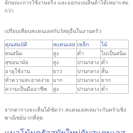
ลักษณะการใช้งานจริง และออกแบบสินค้าได้เหมาะสม
กว่า
เปรียบเทียบสแตนเลสกับวัสดุอื่นในงานครัว
คุณสมบัติ
สแตนเลส
เหล็ก
ไม้
ทนสนิม
สูง
ต่ำ
ไม่เป็นสนิม
สุขอนามัย
สูง
ปานกลาง
ต่ำ
อายุใช้งาน
ยาว
ปานกลาง
สั้น
ทำความสะอาดง่าย
มาก
ปานกลาง
ยาก
ความเป็นมืออาชีพ
สูง
ปานกลาง
ต่ำ
จากตารางจะเห็นได้ชัดว่า สแตนเลสเหมาะกับครัวเชิง
พาณิชย์มากที่สุด
แนวโน้มครัวสมัยใหม่กับสแตนเลส