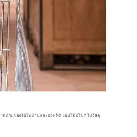
ร จำหน่ายของใช้ในบ้านและออฟฟิศ เช่นโฮมโปร ไทวัสดุ