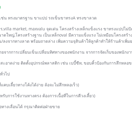
บ
 เช่น ทรงมาตรฐาน ขาแปป รถเข็นขาทรงA ทรงขาลวด
โคร,villa market, maxvalu จุดเด่น โครงสร้างเหล็กแข็งแรง ขาทรงแปปไม่บิด
ขนาดใหญ่,โครงสร้างฐาน เป็นเหล็กoval มีความแข็งแรง ไม่เหมือนโครงสร้าง
จากทางลาด พร้อมถาดล่าง เพิ่มความจุสินค้าให้ลูกค้าทำให้ร้านค้าเพิ่ม
ยหายจากการเปลี่ยนเข็นเปลี่ยนทิศทางของพนักงาน จากการจัดเก็บของพนักง
ะอาดง่าย ติดตั้งอุปกรณ์พลาสติก เช่น เบบี้ซีท, ขอบคิ้วป้องกันการสึกหลอขอ
ทั่วไป
แคบเลี้ยวทางโค้งได้ง่าย ล้อจะไม่สึกหลอเร็ว)
หรับการใช้งานทางตรง ต้องการเนื้อที่ในการตีวงเลี้ยว)
้อทางเลื่อนได้ กรุณาติดต่อฝ่ายขาย