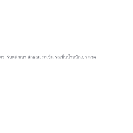
้าง ตจว. รับหนักเบา ลักษณะรถเข็น รถเข็นน้ำหนักเบา ลวด