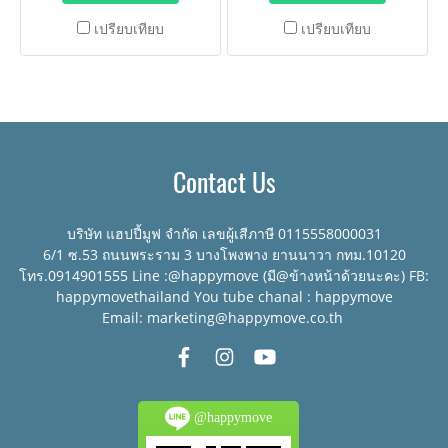
สำนักงาน หอพัก หรือบริเวณ
สำนักงาน หอพัก หรือบริเวณ
เปรียบเทียบ
เปรียบเทียบ
สาธารณะที่มีคนพลุกพล่าน
สาธารณะที่มีคนพลุกพล่าน
ออกแบบให้เปิดฝาถังได้โดยการ
ออกแบบให้เปิดฝาถังได้โดยการ
เหยียบแป้นด้านล่าง ลดการ
เหยียบแป้นด้านล่าง ลดการ
สัมผัสเพื่อสุขอนามัยที่ดี ผลิต
สัมผัสเพื่อสุขอนามัยที่ดี ผลิต
จากพลาสติก HDPE เกรด
จากพลาสติก HDPE เกรด
คุณภาพ เนื้อหนา แข็งแรง
คุณภาพ เนื้อหนา แข็งแรง
Contact Us
ทนทาน
ทนทาน
บริษัท แฮปปี้มูฟ จำกัด เลขผู้เสีภาษี 0115558000031
6/1 ซ.53 ถนนพระราม 3 บางโพงพาง ยานนาวา กทม.10120
โทร.0914901555 Line :@happymove (มี@ข้างหน้าด้วยนะคะ) FB:
happymovethailand You tube chanal : happymove
Email: marketing@happymove.co.th
@happymove