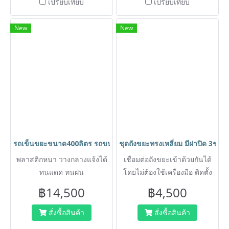
เปรียบเทียบ
เปรียบเทียบ
สาธารณะที่มีคนพลุกพล่าน
ออกแบบให้เปิดฝาถังได้โดยการ
New
New
เหยียบแป้นด้านล่าง ลดการ
สัมผัสเพื่อสุขอนามัยที่ดี ผลิต
จากพลาสติก HDPE เกรด
คุณภาพ เนื้อหนา แข็งแรง
ทนทาน
รถเข็นขยะขนาด400ลิตร รถขนขยะแบบยกเทได้ ถังขยะพลาสติก D
ชุดถังขยะทรงเหลี่ยม มีฝาปิด 3ช่
พลาสติกหนา วางกลางแจ้งได้
เชื่อมต่อถังขยะเข้าด้วยกันได้
ทนแดด ทนฝน
โดยไม่ต้องใช้เครื่องมือ ติดตั้ง
ล้อเคลื่อนย้ายง่าย แยกขยะได้ 3
฿14,500
฿4,500
ประเภท พลาสติกหนา ไม่เหม็น
ล้างทำความสะอาดง่าย
สั่งซื้อสินค้า
สั่งซื้อสินค้า