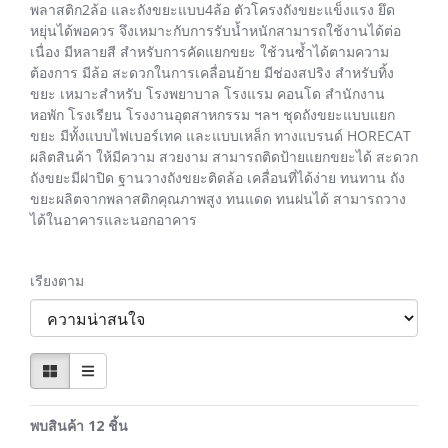
พลาสติก2ล้อ และถังขยะแบบ4ล้อ ตัวโครงถังขยะแข็งแรง ยึด
หยุ่นได้พอควร จึงเหมาะกับการรับน้ำหนักสามารถใช้งานได้ต่อ
เนื่อง มีหลายสี สำหรับการคัดแยกขยะ ใช้วนซ้ำได้ตามความ
ต้องการ มีล้อ สะดวกในการเคลื่อนย้าย มีช่องสปริง สำหรับทิ้ง
ขยะ เหมาะสำหรับ โรงพยาบาล โรงแรม คอนโด สำนักงาน
หอพัก โรงเรียน โรงงานอุตสาหกรรม ฯลฯ ชุดถังขยะแบบแยก
ขยะ มีทั้งแบบไฟเบอร์เทค และแบบเหล็ก ทางแบรนด์ HORECAT
ผลิตสินค้า ให้มีความ สวยงาม สามารถติดป้ายแยกขยะได้ สะดวก
ถังขยะมีฝาปิด ฐานวางถังขยะติดล้อ เคลื่อนที่ได้ง่าย ทนทาน ถัง
ขยะผลิตจากพลาสติกคุณภาพสูง ทนแดด ทนฝนได้ สามารถวาง
ได้ในอาคารและนอกอาคาร
เรียงตาม
พบสินค้า 12 ชิ้น