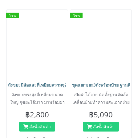
New
New
ถังขยะมีล้อและที่เหยียบความจุ240 ลิตร สีน้ำเงิน ถังขยะ กทม.HORE
ชุดแยกขยะ3ถังพร้อมป้าย ฐานติดล้
ถังขยะทรงสูงสี่เหลี่ยมขนาด
เปิดฝาได้ง่าย ติดตั้งฐานติดล้อ
ใหญ่ จุขยะได้มาก มาพร้อมฝา
เคลื่อนย้ายทำความสะเอาดง่าย
ปิดมิดชิด และล้อเลื่อนช่วย
ถังจุ 95 ลิตร ขนาด
฿2,800
฿5,090
เคลื่อนย้ายสะดวก เหมาะ
ก505xย420xส760 mm.
สำหรับใช้ภายนอกบ้านพักอาศัย
สั่งซื้อสินค้า
สั่งซื้อสินค้า
สำนักงาน หอพัก หรือบริเวณ