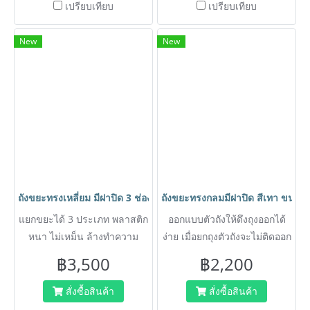
เปรียบเทียบ
เปรียบเทียบ
New
New
ถังขยะทรงเหลี่ยม มีฝาปิด 3 ช่องแยกประเภทขยะได้ สีเทา ขนาด 18
ถังขยะทรงกลมมีฝาปิด สีเทา ขนาด1
แยกขยะได้ 3 ประเภท พลาสติก
ออกแบบตัวถังให้ดึงถุงออกได้
หนา ไม่เหม็น ล้างทำความ
ง่าย เมื่อยกถุงตัวถังจะไม่ติดออก
สะอาดง่าย
มาด้วย ช่วยให้ไม่ปวดหลัง ถัง
฿3,500
฿2,200
ขยะติดตั้งล้อเคลื่อนที่ได้สะดวก
พลาสติกหนา ไม่เหม็น ล้าง
สั่งซื้อสินค้า
สั่งซื้อสินค้า
ทำความสะอาดง่าย