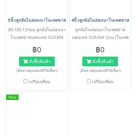
5นิ้วลูกล้อไนล่อนนาโนเทคขาสแตนเลส SUS304 กันสนิม ทนเย็น ล
4นิ้วลูกล้อไนล่อนนาโนเทคขาสแต
80,100,125มม.ลูกล้อไนล่อนนา
ลูกล้อไนล่อนนาโนเทคขาส
โนเทคขาสแตนเลส SUS304
แตนเลส SUS304 รุ่นนาโนเทค
รุ่นนาโนเทค สำหรับงาน
สำหรับงานอาหาร ห้องเย็น
฿0
฿0
อาหาร ห้องเย็น และโรงงาน
และโรงงานผลิต มาตรฐาน
ผลิต มาตรฐาน Food Grade
Food Grade กันสนิม 100% ลด
สั่งซื้อสินค้า
สั่งซื้อสินค้า
กันสนิม 100% ลดการสะสม
การสะสมแบคทีเรีย ทนความ
(มีหลายคุณสมบัติให้เลือก)
(มีหลายคุณสมบัติให้เลือก)
แบคทีเรีย ทนความเย็น มีระบบ
เย็น มีระบบ Total Lock แข็ง
เปรียบเทียบ
เปรียบเทียบ
Total Lock แข็งแรงปลอดภัย
แรงปลอดภัย เหมาะกับ
เหมาะกับอุตสาหกรรมอาหาร
อุตสาหกรรมอาหารโดย
New
โดยเฉพาะ****ติดต่อพนักงาน
เฉพาะ****ติดต่อพนักงานขาย
ขายเพื่อขอราคา สั่งซื้อ ไลน์
เพื่อขอราคา สั่งซื้อ ไลน์
@happymove ****
@happymove ****