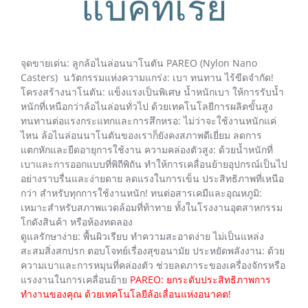
แบคทีเรีย
จุดขายเด่น: ลูกล้อไนล่อนนาโนตัน PAREO (Nylon Nano
Casters) นวัตกรรมแห่งความแกร่ง: เบา ทนทาน ไร้ขีดจำกัด!
โครงสร้างนาโนตัน: แข็งแรงเป็นพิเศษ น้ำหนักเบา ให้การรับน้ำ
หนักที่เหนือกว่าล้อไนล่อนทั่วไป ด้วยเทคโนโลยีการผลิตขั้นสูง
ทนทานต่อแรงกระแทกและการสึกหรอ: ไม่ว่าจะใช้งานหนักแค่
ไหน ล้อไนล่อนนาโนตันของเราก็ยังคงสภาพดีเยี่ยม ลดการ
แตกหักและยืดอายุการใช้งาน ความคล่องตัวสูง: ด้วยน้ำหนักที่
เบาและการออกแบบที่พิถีพิถัน ทำให้การเคลื่อนย้ายอุปกรณ์เป็นไป
อย่างราบรื่นและง่ายดาย ลดแรงในการเข็น ประสิทธิภาพที่เหนือ
กว่า สำหรับทุกการใช้งานหนัก! ทนต่อสารเคมีและอุณหภูมิ:
เหมาะสำหรับสภาพแวดล้อมที่ท้าทาย ทั้งในโรงงานอุตสาหกรรม
โกดังสินค้า หรือห้องทดลอง
ดูแลรักษาง่าย: พื้นผิวเรียบ ทำความสะอาดง่าย ไม่เป็นแหล่ง
สะสมสิ่งสกปรก ตอบโจทย์เรื่องสุขอนามัย ประหยัดพลังงาน: ด้วย
ความเบาและการหมุนที่คล่องตัว ช่วยลดภาระของเครื่องจักรหรือ
แรงงานในการเคลื่อนย้าย
PAREO: ยกระดับประสิทธิภาพการ
ทำงานของคุณ ด้วยเทคโนโลยีล้อเลื่อนแห่งอนาคต!