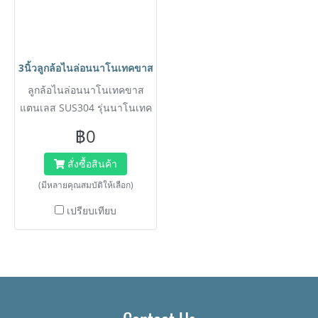
3นิ้วลูกล้อไนล่อนนาโนเทคขาสแตนเลส SUS304 กันสนิม ทนเย็น ล
ลูกล้อไนล่อนนาโนเทคขาส
แตนเลส SUS304 รุ่นนาโนเทค
สำหรับงานอาหาร ห้องเย็น
฿0
และโรงงานผลิต มาตรฐาน
Food Grade กันสนิม 100% ลด
สั่งซื้อสินค้า
การสะสมแบคทีเรีย ทนความ
(มีหลายคุณสมบัติให้เลือก)
เย็น มีระบบ Total Lock แข็ง
เปรียบเทียบ
แรงปลอดภัย เหมาะกับ
อุตสาหกรรมอาหารโดย
เฉพาะ****ติดต่อพนักงานขาย
เพื่อขอราคา สั่งซื้อ ไลน์
@happymove ****