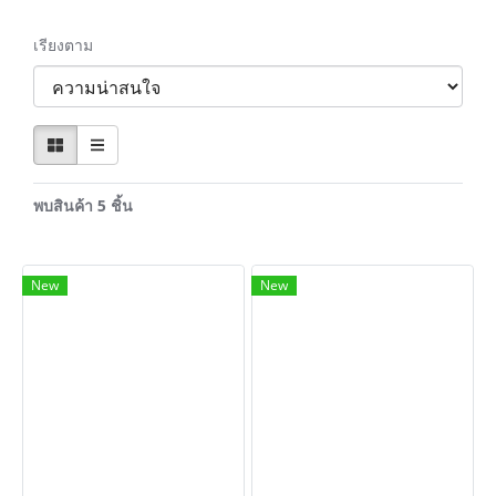
เรียงตาม
พบสินค้า 5 ชิ้น
New
New