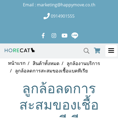
Email : marketing@happymove.co.th
0914901555
หน้าแรก
สินค้าทั้งหมด
ลูกล้องานบริการ
ลูกล้อลดการสะสมของเชื้อแบคทีเรีย
ลูกล้อลดการ
สะสมของเชื้อ