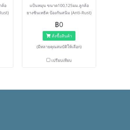
กล้อ
แป้นหมุน ขนาด100,125มม.ลูกล้อ
Rust)
ยางซินเทธิค ป้องกันสนิม (Anti-Rust)
า
ลดเสียงดัง >40% น้ำหนักเบา
฿0
หมาะ
มาตรฐาน DIN EN ISO 9001 เหมาะ
สำหรับโรงแรม งานบริการ
สั่งซื้อสินค้า
(มีหลายคุณสมบัติให้เลือก)
เปรียบเทียบ