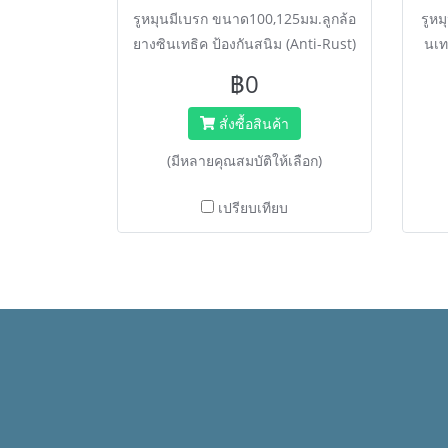
รูหมุนมีเบรก ขนาด100,125มม.ลูกล้อ
รูห
ยางซินเทธิค ป้องกันสนิม (Anti-Rust)
นเท
ลดเสียงดัง >40% น้ำหนักเบา
เสี
฿0
มาตรฐาน DIN EN ISO 9001 เหมาะ
DI
สำหรับโรงแรม งานบริการ
สั่งซื้อสินค้า
(มีหลายคุณสมบัติให้เลือก)
เปรียบเทียบ