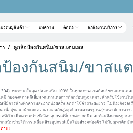
มวดหมู่สินค้า
บทความ
ติดต่อ
ลูกล้องานบริการ
การ
ลูกล้อป้องกันสนิม/ขาสแตนเลส
้อป้องกันสนิม/ขาสแ
S 304) ทนทานขั้นสุด ปลอดสนิม 100% ในทุกสภาพแวดล้อม! ขาสแตนเลสแท้
เคมี ก็ยังคงสภาพดีเยี่ยม ทนทานต่อการกัดกร่อนสูง: เหมาะสำหรับใช้งานในสภ
ที่มีการล้างทำความสะอาดบ่อยครั้ง ลดค่าใช้จ่ายระยะยาว: ไม่ต้องกังวลเรื่
าน เพื่อสุขอนามัยและความปลอดภัยสูงสุด! ผ่านมาตรฐานสุขอนามัยอาหาร
ทีเรีย เพิ่มความน่าเชื่อถือ: อุปกรณ์ที่ปราศจากสนิม สะท้อนถึงมาตรฐานการ
ากสนิมช่วยให้การเคลื่อนย้ายอุปกรณ์เป็นไปอย่างคล่องตัว ไม่มีปัญหาติดขั
นทาน!