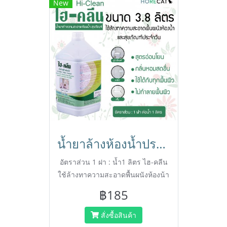
New
น้ำยาล้างห้องน้ำประจำวัน HI-CLEAN ไฮ คลีน ขนาด 3.8 ลิตร สูตรอ่อนโยน กลิ่นหอมสดชื่น ใช้ได้กับทุกพื้นผิว
อัตราส่วน 1 ฝา : น้ำ1 ลิตร ไฮ-คลีน
ใช้ล้างทาความสะอาดพื้นผนังห้องน้า
และเครื่องสุขภัณฑ์ประจาวัน สูตร
฿185
อ่อนโยน กลิ่นหอมสดชื่น ใช้ได้กับทุก
พื้นผิว
สั่งซื้อสินค้า