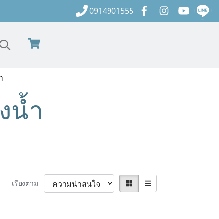
0914901555
ำ
งน้ำ
เรียงตาม